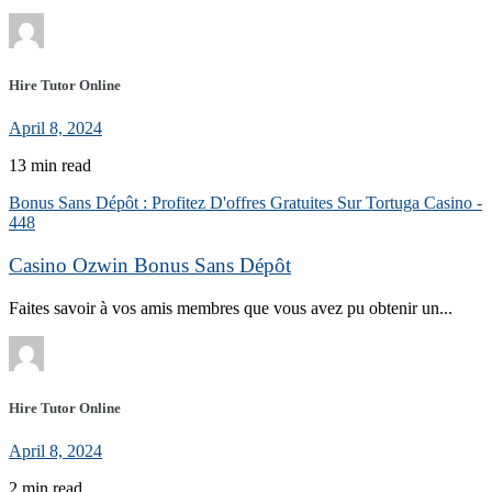
Hire Tutor Online
April 8, 2024
13 min read
Bonus Sans Dépôt : Profitez D'offres Gratuites Sur Tortuga Casino -
448
Casino Ozwin Bonus Sans Dépôt
Faites savoir à vos amis membres que vous avez pu obtenir un...
Hire Tutor Online
April 8, 2024
2 min read