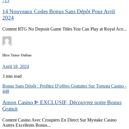
713
14 Nouveaux Codes Bonus Sans Dépôt Pour Avril
2024
Content RTG No Deposit Game Titles You Can Play at Royal Ace...
Hire Tutor Online
April 18, 2024
3 min read
Bonus Sans Dépôt : Profitez D'offres Gratuites Sur Tortuga Casino -
448
️Amon Casino ᐈ EXCLUSIF, Découvrez notre Bonus
Gratuit
Content Casino Avec Croupiers En Direct Sur Mystake Casino
Autres Excellents Bonus...