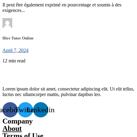
Il peut être également exprimé en pourcentage et soumis à des
exigences...
Hire Tutor Online
April 7, 2024
12 min read
Lorem ipsum dolor sit amet, consectetur adipiscing elit. Ut elit tellus,
luctus nec ullamcorper mattis, pulvinar dapibus leo.
acebook
Twitter
Linkedin
Company
About
Terms of Use