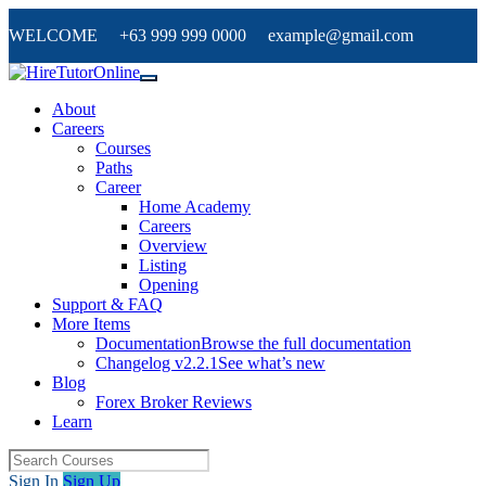
WELCOME +63 999 999 0000 example@gmail.com
About
Careers
Courses
Paths
Career
Home Academy
Careers
Overview
Listing
Opening
Support & FAQ
More Items
Documentation
Browse the full documentation
Changelog v2.2.1
See what’s new
Blog
Forex Broker Reviews
Learn
Sign In
Sign Up