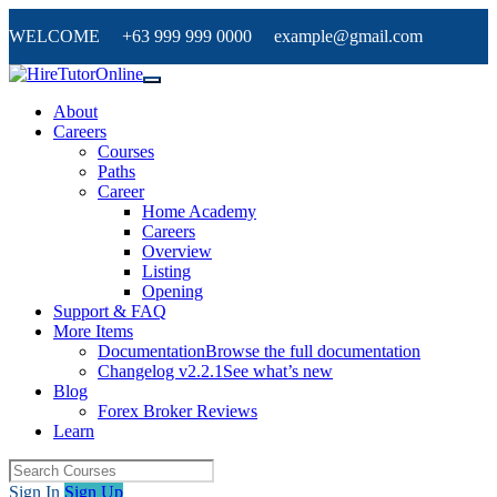
WELCOME +63 999 999 0000 example@gmail.com
About
Careers
Courses
Paths
Career
Home Academy
Careers
Overview
Listing
Opening
Support & FAQ
More Items
Documentation
Browse the full documentation
Changelog v2.2.1
See what’s new
Blog
Forex Broker Reviews
Learn
Sign In
Sign Up