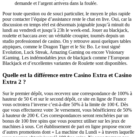
demande et l’argent arrivera dans la foulée.
Pour toute question ou de souci particulier, le moyen le plus rapide
pour contacter l’équipe d’assistance reste le chat en live. Oui, car la
discussion en temps réel est désormais joignable jusqu’à minuit du
lundi au vendredi et jusqu’à 23h le week-end. Jouer au blackjack,
roulette et baccara avec un véritable croupier, tournés depuis un
studio professionnel de casino. On y retrouve aussi quelques tables
atypiques, comme le Dragon Tiger et le Sic Bo. Le tout signé
Evolution, Luck Streak, Amazing Gaming ou encore Visionary
iGaming. Les indémodables jeux de blackjack comme l’European
Blackjack et d’excellentes variantes de Roulette sont disponibles.
Quelle est la différence entre Casino Extra et Casino
Extra 2 ?
Sur le premier dépôt, vous recevrez une correspondance de 100% à
hauteur de 50 € et sur le second dépôt, ce site en ligne de France
vous octroiera l’inverse c’est-à-dire 50% à la limite de 100 €. Dès
que vous effectuerez votre 3e versement, vous bénéficierez de 50%
à hauteur de 200 €. Ces correspondances seront renchéries par un
bonus de 100 free spins que vous pourrez utiliser sur les jeux de
machines à sous. Cet établissement de pari en ligne propose encore
d’autres promotions dont « La machine du Lundi » à travers laquelle