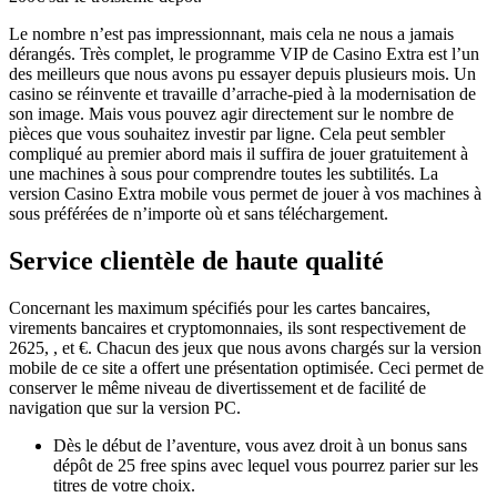
Le nombre n’est pas impressionnant, mais cela ne nous a jamais
dérangés. Très complet, le programme VIP de Casino Extra est l’un
des meilleurs que nous avons pu essayer depuis plusieurs mois. Un
casino se réinvente et travaille d’arrache-pied à la modernisation de
son image. Mais vous pouvez agir directement sur le nombre de
pièces que vous souhaitez investir par ligne. Cela peut sembler
compliqué au premier abord mais il suffira de jouer gratuitement à
une machines à sous pour comprendre toutes les subtilités. La
version Casino Extra mobile vous permet de jouer à vos machines à
sous préférées de n’importe où et sans téléchargement.
Service clientèle de haute qualité
Concernant les maximum spécifiés pour les cartes bancaires,
virements bancaires et cryptomonnaies, ils sont respectivement de
2625, , et €. Chacun des jeux que nous avons chargés sur la version
mobile de ce site a offert une présentation optimisée. Ceci permet de
conserver le même niveau de divertissement et de facilité de
navigation que sur la version PC.
Dès le début de l’aventure, vous avez droit à un bonus sans
dépôt de 25 free spins avec lequel vous pourrez parier sur les
titres de votre choix.