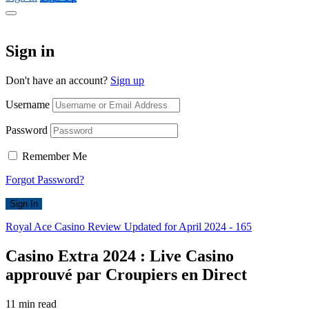
Sign in
Don't have an account?
Sign up
Username
Password
Remember Me
Forgot Password?
Sign In
Royal Ace Casino Review Updated for April 2024 - 165
Casino Extra 2024 : Live Casino
approuvé par Croupiers en Direct
11 min read