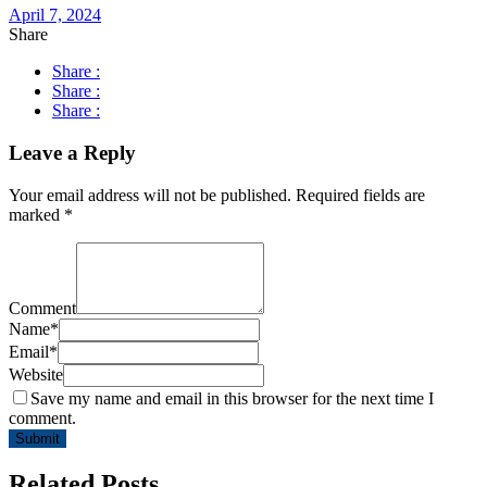
April 7, 2024
Share
Share :
Share :
Share :
Leave a Reply
Your email address will not be published.
Required fields are
marked
*
Comment
Name
*
Email
*
Website
Save my name and email in this browser for the next time I
comment.
Related Posts