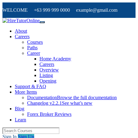
WELCOME +63 999 999 0000 example@gmail.com
About
Careers
Courses
Paths
Career
Home Academy
Careers
Overview
Listing
Opening
Support & FAQ
More Items
Documentation
Browse the full documentation
Changelog v2.2.1
See what’s new
Blog
Forex Broker Reviews
Learn
Sign In
Sign Up