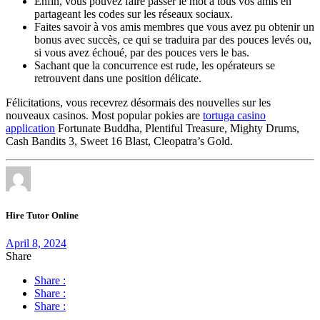
Enfin, vous pouvez faire passer le mot à tous vos amis en
partageant les codes sur les réseaux sociaux.
Faites savoir à vos amis membres que vous avez pu obtenir un
bonus avec succès, ce qui se traduira par des pouces levés ou,
si vous avez échoué, par des pouces vers le bas.
Sachant que la concurrence est rude, les opérateurs se
retrouvent dans une position délicate.
Félicitations, vous recevrez désormais des nouvelles sur les
nouveaux casinos. Most popular pokies are
tortuga casino
application
Fortunate Buddha, Plentiful Treasure, Mighty Drums,
Cash Bandits 3, Sweet 16 Blast, Cleopatra’s Gold.
Hire Tutor Online
April 8, 2024
Share
Share :
Share :
Share :