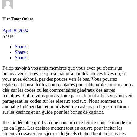
Hire Tutor Online
April 8, 2024
Share
Share :
Share :
Share :
Faites savoir à vos amis membres que vous avez pu obtenir un
bonus avec succès, ce qui se traduira par des pouces levés ou, si
vous avez échoué, par des pouces vers le bas. Vous pourrez
également consulter les commentaires pour obtenir des informations
clés sur les codes ou les commentaires généraux des autres
membres. Enfin, vous pouvez faire passer le mot à tous vos amis en
partageant les codes sur les réseaux sociaux. Nous sommes un
annuaire indépendant et un réviseur de casinos en ligne, un forum
sur les casinos et un guide pour les bonus de casinos.
Il est indéniable qu’il y a une concurrence féroce dans le monde du
jeu en ligne. Les casinos mettent tout en œuvre pour inciter les
joueurs à essayer leurs jeux et logiciels et cherchent toujours des