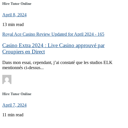
Hire Tutor Online
April 8, 2024
13 min read
Royal Ace Casino Review Updated for April 2024 - 165
Casino Extra 2024 : Live Casino approuvé par
Croupiers en Direct
Dans mon essai, cependant, j’ai constaté que les studios ELK
mentionnés ci-dessus...
Hire Tutor Online
April 7, 2024
11 min read