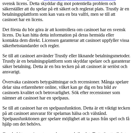
svensk licens. Detta skyddar dig mot potentiella problem och
säkerställer att du spelar på ett säkert och reglerat plats. Trustly är en
betalningsplattform som kan vara en bra valfri, men se till att
casinoet har en licens.
Det första du bör göra är att kontrollera om casinoet har en svensk
licens. Du kan hitta detta information på deras hemsida eller
kontakta dem direkt. Licensen garanterar att casinoet uppfyller vissa
säkerhetsstandarder och regler.
Se till att casinoet använder Trustly eller liknande betalningsmetoder.
Trustly är en betalningsplattform som skyddar spelare och garanterar
säker betalning. Detta är en bra tecken på att casinoet är seriöst och
ansvarigt.
Övervaka casinoets betygsättningar och recensioner. Många spelare
delar sina erfarenheter online, vilket kan ge dig en bra bild av
casinoets kvalitet och betrovarlighet. Sök efter recensioner som
nämner att casinoet har en spelpaus.
Se till att casinoet har en spelpausfunktion. Detta är ett viktigt tecken
på att casinoet ansvarar för spelarnas hälsa och välstånd.
Spelpausfunktionen ger spelare möjlighet att ta paus från spel och få
hjälp om det behövs.