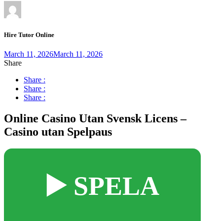
Hire Tutor Online
March 11, 2026
March 11, 2026
Share
Share :
Share :
Share :
Online Casino Utan Svensk Licens –
Casino utan Spelpaus
▶️ SPELA