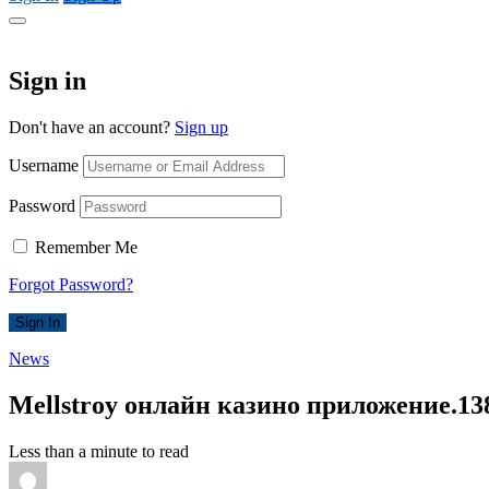
Sign in
Don't have an account?
Sign up
Username
Password
Remember Me
Forgot Password?
Sign In
News
Mellstroy онлайн казино приложение.13
Less than a minute to read