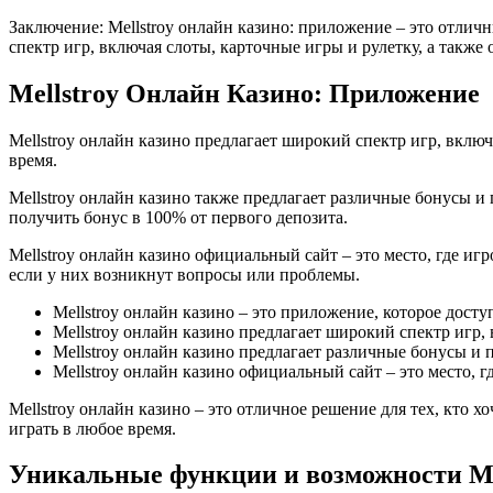
Заключение: Mellstroy онлайн казино: приложение – это отлич
спектр игр, включая слоты, карточные игры и рулетку, а также
Мellstroy Онлайн Казино: Приложение
Мellstroy онлайн казино предлагает широкий спектр игр, включ
время.
Мellstroy онлайн казино также предлагает различные бонусы 
получить бонус в 100% от первого депозита.
Мellstroy онлайн казино официальный сайт – это место, где и
если у них возникнут вопросы или проблемы.
Мellstroy онлайн казино – это приложение, которое дост
Мellstroy онлайн казино предлагает широкий спектр игр, 
Мellstroy онлайн казино предлагает различные бонусы и
Мellstroy онлайн казино официальный сайт – это место, 
Мellstroy онлайн казино – это отличное решение для тех, кто 
играть в любое время.
Уникальные функции и возможности Mel