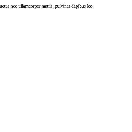
 luctus nec ullamcorper mattis, pulvinar dapibus leo.