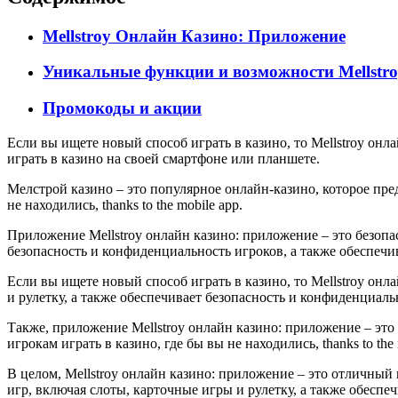
Мellstroy Онлайн Казино: Приложение
Уникальные функции и возможности Mellstro
Промокоды и акции
Если вы ищете новый способ играть в казино, то Mellstroy онл
играть в казино на своей смартфоне или планшете.
Мелстрой казино – это популярное онлайн-казино, которое пред
не находились, thanks to the mobile app.
Приложение Mellstroy онлайн казино: приложение – это безопа
безопасность и конфиденциальность игроков, а также обеспечив
Если вы ищете новый способ играть в казино, то Mellstroy онл
и рулетку, а также обеспечивает безопасность и конфиденциаль
Также, приложение Mellstroy онлайн казино: приложение – это 
игрокам играть в казино, где бы вы не находились, thanks to the 
В целом, Mellstroy онлайн казино: приложение – это отличный
игр, включая слоты, карточные игры и рулетку, а также обеспе