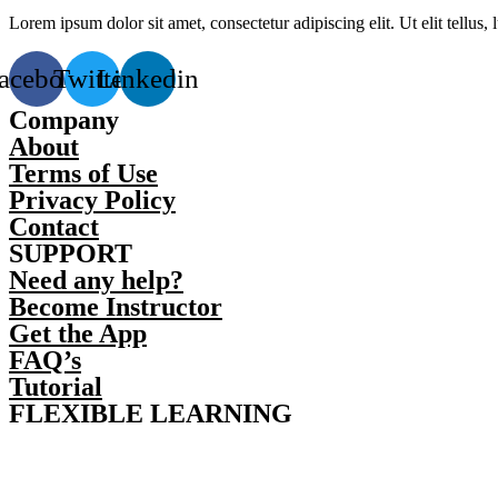
Lorem ipsum dolor sit amet, consectetur adipiscing elit. Ut elit tellus,
acebook
Twitter
Linkedin
Company
About
Terms of Use
Privacy Policy
Contact
SUPPORT
Need any help?
Become Instructor
Get the App
FAQ’s
Tutorial
FLEXIBLE LEARNING