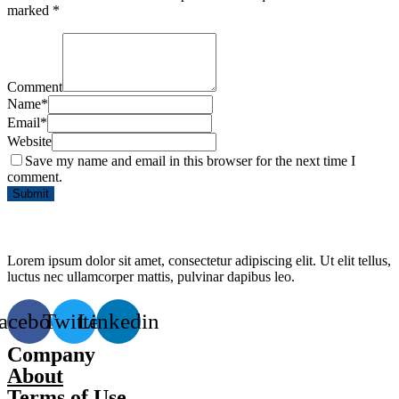
marked
*
Comment
Name
*
Email
*
Website
Save my name and email in this browser for the next time I
comment.
Lorem ipsum dolor sit amet, consectetur adipiscing elit. Ut elit tellus,
luctus nec ullamcorper mattis, pulvinar dapibus leo.
acebook
Twitter
Linkedin
Company
About
Terms of Use