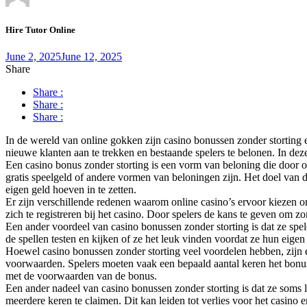
Hire Tutor Online
June 2, 2025
June 12, 2025
Share
Share :
Share :
Share :
In de wereld van online gokken zijn casino bonussen zonder storting
nieuwe klanten aan te trekken en bestaande spelers te belonen. In de
Een casino bonus zonder storting is een vorm van beloning die door on
gratis speelgeld of andere vormen van beloningen zijn. Het doel van d
eigen geld hoeven in te zetten.
Er zijn verschillende redenen waarom online casino’s ervoor kiezen 
zich te registreren bij het casino. Door spelers de kans te geven om 
Een ander voordeel van casino bonussen zonder storting is dat ze spel
de spellen testen en kijken of ze het leuk vinden voordat ze hun eigen
Hoewel casino bonussen zonder storting veel voordelen hebben, zijn 
voorwaarden. Spelers moeten vaak een bepaald aantal keren het bonusbe
met de voorwaarden van de bonus.
Een ander nadeel van casino bonussen zonder storting is dat ze soms
meerdere keren te claimen. Dit kan leiden tot verlies voor het casino 