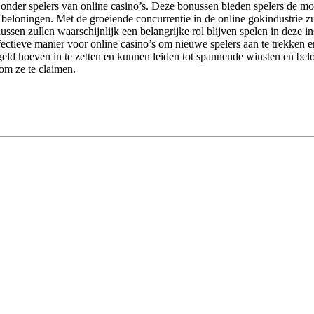
onder spelers van online casino’s. Deze bonussen bieden spelers de mog
n beloningen. Met de groeiende concurrentie in de online gokindustrie z
ssen zullen waarschijnlijk een belangrijke rol blijven spelen in deze i
ffectieve manier voor online casino’s om nieuwe spelers aan te trekken 
 geld hoeven in te zetten en kunnen leiden tot spannende winsten en be
 om ze te claimen.