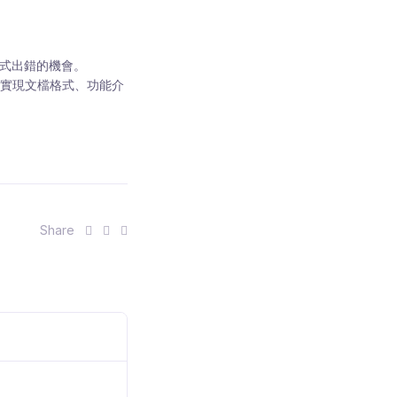
公式出錯的機會。
實現文檔格式、功能介
S
S
S
Share
h
h
h
a
a
a
r
r
r
e
e
e
:
:
: