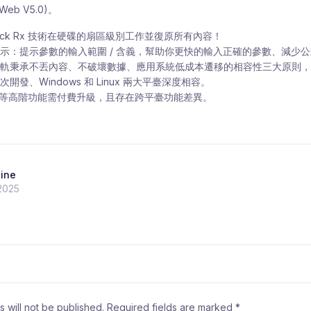
 (Web V5.0)。
Back Rx 技術在硬碟的扇區級別工作並復原所有內容！
示：提示參數的輸入範圍 / 含義，幫助你更快的輸入正確的參數、減少
軌秉承不丟內容、不破壞數據、應用系統低成本遷移的相容性三大原則，
開發、Windows 和 Linux 兩大平臺深度相容。
加密等高階功能需付費升級，且存在跨平臺功能差異。
line
2025
 will not be published.
Required fields are marked
*