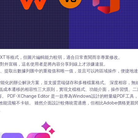
/TXT等格式，但圖片編輯能力較弱，適合日常查閱而非專業修改。
對外宣稱，這名使用者是將內容分享到線上才涉嫌違規。
記、提取出數據列匯中的重複值和唯一值，並且可以跨區域操作，便捷地達
提供智能化的辦公解決方案，並支援雲端儲存和多種檔案格式。 深度相容，
低成本遷移的相容性三大原則，實現文檔格式、功能介面，操作習慣、二次開發
容。 PDF-XChange Editor 是一款專為Windows設計的輕量級PD
效能流暢不卡頓。 雖然介面設計較傳統需適應，但相比Adobe價格更親
。