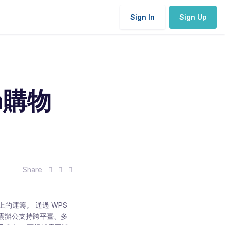
Sign In
Sign Up
4h購物
S
S
S
Share
h
h
h
a
a
a
r
r
r
運籌。 通過 WPS
e
e
e
S 雲辦公支持跨平臺、多
:
:
: