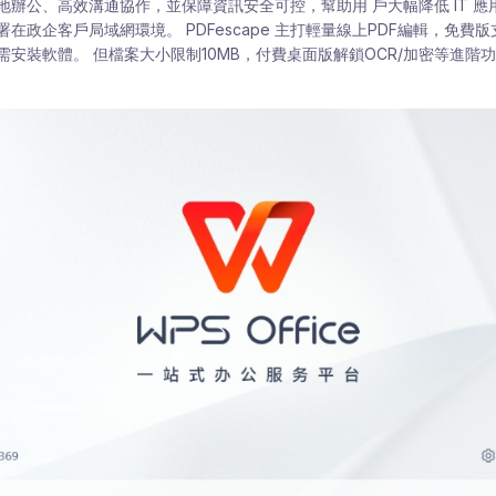
辦公、高效溝通協作，並保障資訊安全可控，幫助用 戶大幅降低 IT 應
在政企客戶局域網環境。 PDFescape 主打輕量線上PDF編輯，免費
安裝軟體。 但檔案大小限制10MB，付費桌面版解鎖OCR/加密等進階功