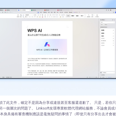
鎖了此文件，確定不是因為分享或違規甚至客服還道歉了。 只是，若你
一個層次的問題了。 Linksoft友環專業軟體代理網站服務，不論會員
用本身具備有審查機制應該是毫無疑問的事情了（即使只有分享出去才會被