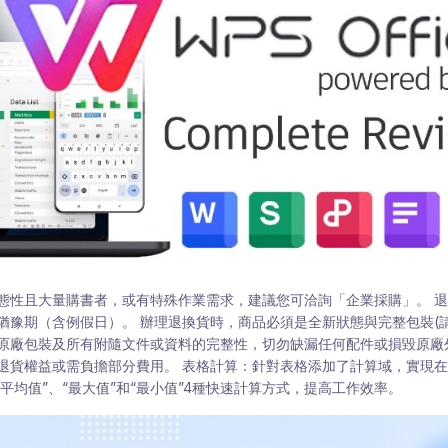
態性且大量購書者，或有特殊作業需求，建議您可洽詢「企業採購」。 退
猶豫期（含例假日）。 辦理退換貨時，商品必須是全新狀態與完整包裝(
原廠包裝及所有附隨文件或資料的完整性，切勿缺漏任何配件或損毀原廠外
退貨權益或需負擔部分費用。 表格計算：針對表格添加了計算域，實現
“平均值”、“最大值”和“最小值”4種快速計算方式，提高工作效率。