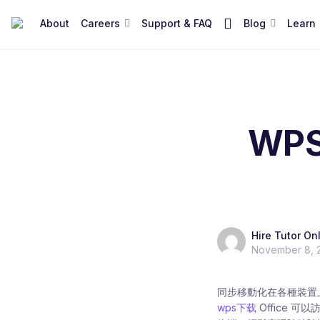
M
About
Careers
Support & FAQ
Blog
Learn
o
r
e
I
t
WPS
e
m
s
Hire Tutor On
November 8, 
同步移動化在各種裝置
wps下载
Office 