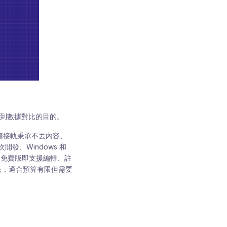
到數據對比的目的。
無縫接軌秉承不丟內容、
、Windows 和
F工具，免費版即支援編輯、註
民，適合預算有限但需要