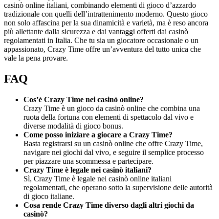
casinò online italiani, combinando elementi di gioco d’azzardo
tradizionale con quelli dell’intrattenimento moderno. Questo gioco
non solo affascina per la sua dinamicità e varietà, ma è reso ancora
più allettante dalla sicurezza e dai vantaggi offerti dai casinò
regolamentati in Italia. Che tu sia un giocatore occasionale o un
appassionato, Crazy Time offre un’avventura del tutto unica che
vale la pena provare.
FAQ
Cos’è Crazy Time nei casinò online?
Crazy Time è un gioco da casinò online che combina una
ruota della fortuna con elementi di spettacolo dal vivo e
diverse modalità di gioco bonus.
Come posso iniziare a giocare a Crazy Time?
Basta registrarsi su un casinò online che offre Crazy Time,
navigare nei giochi dal vivo, e seguire il semplice processo
per piazzare una scommessa e partecipare.
Crazy Time è legale nei casinò italiani?
Sì, Crazy Time è legale nei casinò online italiani
regolamentati, che operano sotto la supervisione delle autorità
di gioco italiane.
Cosa rende Crazy Time diverso dagli altri giochi da
casinò?