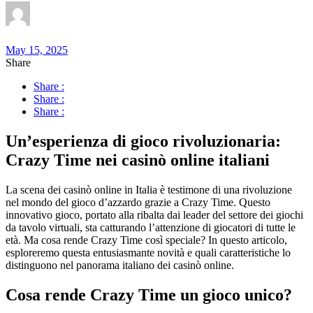
May 15, 2025
Share
Share :
Share :
Share :
Un’esperienza di gioco rivoluzionaria:
Crazy Time nei casinò online italiani
La scena dei casinò online in Italia è testimone di una rivoluzione
nel mondo del gioco d’azzardo grazie a Crazy Time. Questo
innovativo gioco, portato alla ribalta dai leader del settore dei giochi
da tavolo virtuali, sta catturando l’attenzione di giocatori di tutte le
età. Ma cosa rende Crazy Time così speciale? In questo articolo,
esploreremo questa entusiasmante novità e quali caratteristiche lo
distinguono nel panorama italiano dei casinò online.
Cosa rende Crazy Time un gioco unico?