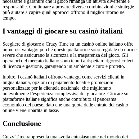
necessarie e garantire che il gioco rimanga un’attività divertente e
responsabile. Continuare a provare diverse combinazioni e strategie
può aiutare a capire quali approcci offrono il miglior ritorno nel
tempo.
I vantaggi di giocare su casinò italiani
Scegliere di giocare a Crazy Time su un casinò online italiano offre
numerosi vantaggi perché queste piattaforme sono regolate da norme
severe che assicurano la sicurezza e la trasparenza del gioco. Gli
operatori del mercato italiano sono tenuti a rispettare rigorosi criteri
di licenza e gestione, garantendo un ambiente sicuro e protetto.
Inoltre, i casinò italiani offrono vantaggi come servizi clienti in
lingua italiana, opzioni di pagamento locali e promozioni
personalizzate per la clientela nazionale, che migliorano
notevolmente l’esperienza complessiva del giocatore. Giocare su
piattaforme italiane significa anche contributo al panorama
economico del paese, dato che una quota delle entrate del casinò
online viene ripartita in tasse.
Conclusione
Crazy Time rappresenta una svolta entusiasmante nel mondo dei