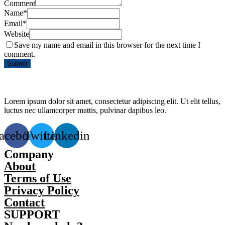
Comment
Name
*
Email
*
Website
Save my name and email in this browser for the next time I
comment.
Lorem ipsum dolor sit amet, consectetur adipiscing elit. Ut elit tellus,
luctus nec ullamcorper mattis, pulvinar dapibus leo.
acebook
Twitter
Linkedin
Company
About
Terms of Use
Privacy Policy
Contact
SUPPORT