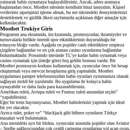
yatırarak bahis oynamaya başlayabilirsiniz. Ancak, adres aramaya
başlamadan önce, Mostbet sitesinin kendisini biraz tanıyalım. Kişisel
verileriniz siparişinizi işleme almak, bu net sitesindeki deneyimlerinizi
desteklemek ve gizlilik ilkesi sayfamızda açıklanan diğer amaçlar için
kullanılacaktır.
Mostbet Trukiye Giris
Programın ana ekranında, üst kısmında, promosyonlar, ikramiyeler ve
turnuvalarla birlikte önemli spor etkinliklerinin duyurulduğu bir
rotasyon bloğu vardır. Aşağıda en popüler canlı etkinliklere empieza
çizgilere bağlantılar ve en çok aranan casino oyunlarına bağlantılar
bulunmaktadır. Possuindo sitesinde TL’ye kadar bahis oynamak veya
casino oynamak için (isteğe göre) hoş geldin bonusu vardır. Bir
Mostbet promosyon kodunu kullanmak için, oyuncular önce bir hesap
oluşturmalı veya mevcut hesaplarına giriş yapmalıdır. Mostbet
uygulaması pampre telefonunuzdan bahis oyunları oynamanıza olanak
sağlayan mobil bir yazılımdır. Bu uygulama ile kolayca bahis
oynayabilir ve daha fazla para kazanabilirsiniz.
Amerikan ruleti, Avrupa ruleti ve Fransız ruleti arasından seçim”
“yapabilirsiniz.
Eğer bir tenis hayranıysanız, Mostbet bahislerinizi yapmak için ideal
bir yer olacaktır.
Ayrıca rulet, poker ve” “blackjack gibi bilinen oyunların Türkçe
masaları weil bulunmakta.
Ana menüdeki ayrı bir blokta, oyuncular arasında popüler olan Aviator
– Spribe sağlayıcısından çok çeşitli çarpışma oyunlarına yol açan oyun,