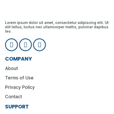
Lorem ipsum dolor sit amet, consectetur adipiscing elit. Ut
elit tellus, luctus nec ullamcorper mattis, pulvinar dapibus
leo.
COMPANY
About
Terms of Use
Privacy Policy
Contact
SUPPORT