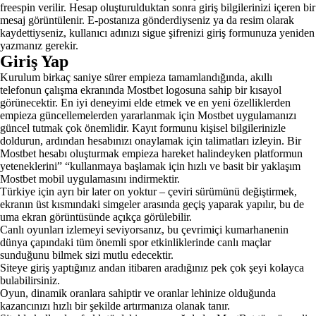
freespin verilir. Hesap oluşturulduktan sonra giriş bilgilerinizi içeren bir
mesaj görüntülenir. E-postanıza gönderdiyseniz ya da resim olarak
kaydettiyseniz, kullanıcı adınızı sigue şifrenizi giriş formunuza yeniden
yazmanız gerekir.
Giriş Yap
Kurulum birkaç saniye sürer empieza tamamlandığında, akıllı
telefonun çalışma ekranında Mostbet logosuna sahip bir kısayol
görünecektir. En iyi deneyimi elde etmek ve en yeni özelliklerden
empieza güncellemelerden yararlanmak için Mostbet uygulamanızı
güncel tutmak çok önemlidir. Kayıt formunu kişisel bilgilerinizle
doldurun, ardından hesabınızı onaylamak için talimatları izleyin. Bir
Mostbet hesabı oluşturmak empieza hareket halindeyken platformun
yeteneklerini” “kullanmaya başlamak için hızlı ve basit bir yaklaşım
Mostbet mobil uygulamasını indirmektir.
Türkiye için ayrı bir later on yoktur – çeviri sürümünü değiştirmek,
ekranın üst kısmındaki simgeler arasında geçiş yaparak yapılır, bu de
uma ekran görüntüsünde açıkça görülebilir.
Canlı oyunları izlemeyi seviyorsanız, bu çevrimiçi kumarhanenin
dünya çapındaki tüm önemli spor etkinliklerinde canlı maçlar
sunduğunu bilmek sizi mutlu edecektir.
Siteye giriş yaptığınız andan itibaren aradığınız pek çok şeyi kolayca
bulabilirsiniz.
Oyun, dinamik oranlara sahiptir ve oranlar lehinize olduğunda
kazancınızı hızlı bir şekilde artırmanıza olanak tanır.