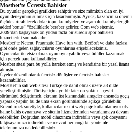
Mostbet’te Ücretsiz Bahisler
Bu oyunlar gerçekçi grafiklere sahiptir ve size mümkün olan en iyi
oyun deneyimini sunmak için tasarlanmıştır. Ayrıca, kazancınızı önemli
ölçüde artırabilecek dolar topu ikramiyeleri ve aşamalı ikramiyeler gibi
added bonus” “özelliklerle beraber gelirler. Com web sitemiz,
2009’dan başlayarak on yıldan fazla bir süredir spor bahisleri
hizmetlerini sunmaktadır.
Mostbet’te Netent, Pragmatic Have fun with, BetSoft ve daha fazlası
gibi önde gelen sağlayıcıların oyunlarına erişebileceksiniz.
Oyuncular ücretsiz olarak oyun oynayabilir veya ödüller kazanmak
için gerçek para kullanabilirler.
Mostbet sitesi para bu yolla hareket etmiş ve kendisine bir yasal lisans
almıştır.
Üyeler düzenli olarak ücretsiz dönüşler ve ücretsiz bahisler
kazanabilirler.
MostBet’in sah web sitesi Türkçe de dahil olmak üzere 38 dilde
yerelleştirilmiştir. Türkiye için ayrı bir later on yoktur – çeviri
sürümünü değiştirmek, ekranın üst kısmındaki simgeler arasında geçiş
yaparak yapılır, bu de uma ekran görüntüsünde açıkça görülebilir.
Erlendirmek suretiyle, kullanıcılar resmi web page kullanılamıyor olsa
haine bahis oynamaya ve sitenin hizmetlerinden yararlanmaya devam
edebilirler. Doğrudan mobil cihazınıza indirebilir veya apk dosyasını
bilgisayarınıza indirebilir ve mevcut herhangi bir yöntemle
telefonunuza nakledebilirsiniz.