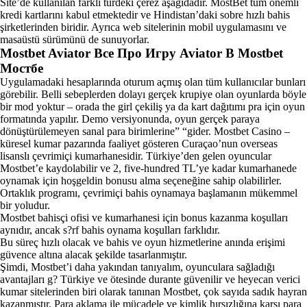
Site’de kullanılan farklı türdeki çerez aşağıdadır. MostBet tüm önemli
kredi kartlarını kabul etmektedir ve Hindistan’daki sobre hızlı bahis
şirketlerinden biridir. Ayrıca web sitelerinin mobil uygulamasını ve
masaüstü sürümünü de sunuyorlar.
Mostbet Aviator Все Про Игру Aviator В Mostbet
Мостбе
Uygulamadaki hesaplarında oturum açmış olan tüm kullanıcılar bunları
görebilir. Belli sebeplerden dolayı gerçek krupiye olan oyunlarda böyle
bir mod yoktur – orada the girl çekiliş ya da kart dağıtımı pra için oyun
formatında yapılır. Demo versiyonunda, oyun gerçek paraya
dönüştürülemeyen sanal para birimlerine” “gider. Mostbet Casino –
küresel kumar pazarında faaliyet gösteren Curaçao’nun overseas
lisanslı çevrimiçi kumarhanesidir. Türkiye’den gelen oyuncular
Mostbet’e kaydolabilir ve 2, five-hundred TL’ye kadar kumarhanede
oynamak için hoşgeldin bonusu alma seçeneğine sahip olabilirler.
Ortaklık programı, çevrimiçi bahis oynamaya başlamanın mükemmel
bir yoludur.
Mostbet bahisçi ofisi ve kumarhanesi için bonus kazanma koşulları
aynıdır, ancak s?rf bahis oynama koşulları farklıdır.
Bu süreç hızlı olacak ve bahis ve oyun hizmetlerine anında erişimi
güvence altına alacak şekilde tasarlanmıştır.
Şimdi, Mostbet’i daha yakından tanıyalım, oyunculara sağladığı
avantajları g? Türkiye ve ötesinde durante güvenilir ve heyecan verici
kumar sitelerinden biri olarak tanınan Mostbet, çok sayıda sadık hayran
kazanmıştır. Para aklama ile mücadele ve kimlik hırsızlığına karşı para