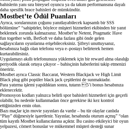
bahislerin yanı sıra bireysel oyuncu ya da takım performansına dayalı
daha spesifik brace bahisleri de mümkündür.
Mostbet’te Ödül Puanları
Ayrıca, sorularınızın çoğunu yanıtlayabilecek kapsamlı bir SSS
bölümüne” “sahiptirler, böylece müşteri hizmetleri ekibinden bir yanıt
beklemek zorunda kalmazsınız. Mostbet’te Netent, Pragmatic Have
fun together with, BetSoft ve daha fazlası gibi önde gelen
sağlayıcıların oyunlarına erişebileceksiniz. Şifreyi unuttuysanız,
hesabınıza bağlı olan telefonu veya e–postayı belirterek hemen
kurtarabilirsiniz.
Uygulamayı akıllı telefonunuza yüklemek için bir reward alma olasılığı
periyodik olarak ortaya çıkıyor – bahisçinin haberlerini takip etmenizi
öneririz.
Mostbet ayrıca Classic Baccarat, Western Blackjack ve High Limit
Black plug gibi popüler black jack çeşitlerini de sunmaktadır.
Para yatırma işlemi yapıldıktan sonra, tutarın 5’i bonus hesabınıza
eklenecektir.
Promosyon kodları yalnızca belirli spor bahisleri hizmetleri için geçerli
olabilir, bu nedenle kullanmadan önce gerekirse iki kez kontrol
ettiğinizden emin olun.
Bazı maçlar için movie yayınları da vardır – bu tür olaylar canlıda
“Play” düğmesiyle işaretlenir. Yayınlar, hesabında oturum açmış” “olan
tüm kayıtlı Mostbet kullanıcılarına açıktır. Bu casino etkileyici bir oyun
yelpazesi, cömert bonuslar ve mükemmel müşteri desteği sunar