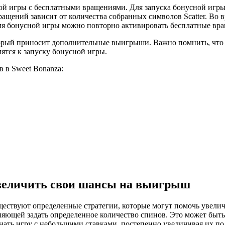
й игры с бесплатными вращениями. Для запуска бонусной игры н
вращений зависит от количества собранных символов Scatter. В
емя бонусной игры можно повторно активировать бесплатные вра
торый приносит дополнительные выигрыши. Важно помнить, что 
ятся к запуску бонусной игры.
 в Sweet Bonanza:
 увеличить свои шансы на выигрыш
 существуют определенные стратегии, которые могут помочь уве
ляющей задать определенное количество спинов. Это может быть 
инать игру с небольшими ставками, постепенно увеличивая их п