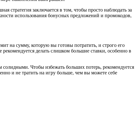
я стратегия заключается в том, чтобы просто наблюдать за
можности использования бонусных предложений и промокодов,
ит на сумму, которую вы готовы потратить, и строго его
е рекомендуется делать слишком большие ставки, особенно в
ом солидными. Чтобы избежать больших потерь, рекомендуется
нно и не тратить на игру больше, чем вы можете себе