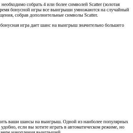
еобходимо собрать 4 или более символей Scatter (золотая
о время бонусной игры все выигрыши умножаются на случайный
щения, собрав дополнительные символы Scatter.
бонусная игра дает шанс на выигрыш значительно большего
личить ваши шансы на выигрыш. Одной из наиболее популярных
удобно, если вы хотите играть в автоматическом режиме, но
о мере накопления выигрышей.