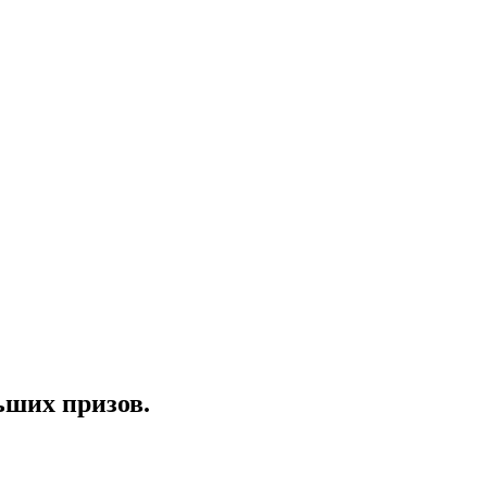
ьших призов.