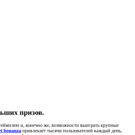
льших призов.
 геймплею и, конечно же, возможности выиграть крупные
et bonanza
привлекает тысячи пользователей каждый день,