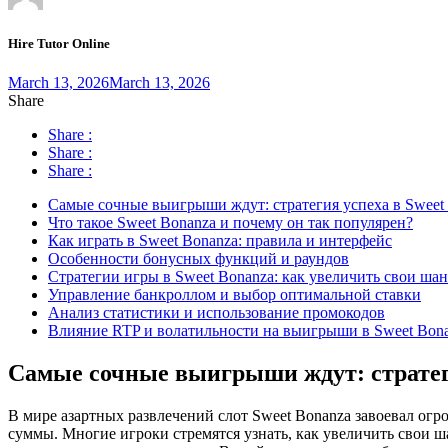
Hire Tutor Online
March 13, 2026
March 13, 2026
Share
Share :
Share :
Share :
Самые сочные выигрыши ждут: стратегия успеха в Sweet 
Что такое Sweet Bonanza и почему он так популярен?
Как играть в Sweet Bonanza: правила и интерфейс
Особенности бонусных функций и раундов
Стратегии игры в Sweet Bonanza: как увеличить свои ш
Управление банкроллом и выбор оптимальной ставки
Анализ статистики и использование промокодов
Влияние RTP и волатильности на выигрыши в Sweet Bon
Самые сочные выигрыши ждут: стратеги
В мире азартных развлечений слот Sweet Bonanza завоевал ог
суммы. Многие игроки стремятся узнать, как увеличить свои ш