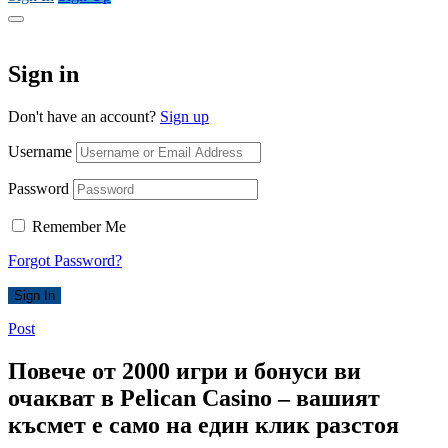
Sign in
Don't have an account?
Sign up
Username
Password
Remember Me
Forgot Password?
Sign In
Post
Повече от 2000 игри и бонуси ви
очакват в Pelican Casino – вашият
късмет е само на един клик разстоя