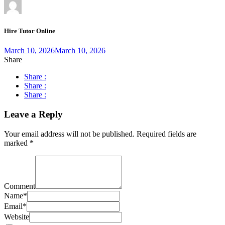
Hire Tutor Online
March 10, 2026
March 10, 2026
Share
Share :
Share :
Share :
Leave a Reply
Your email address will not be published.
Required fields are
marked
*
Comment
Name
*
Email
*
Website