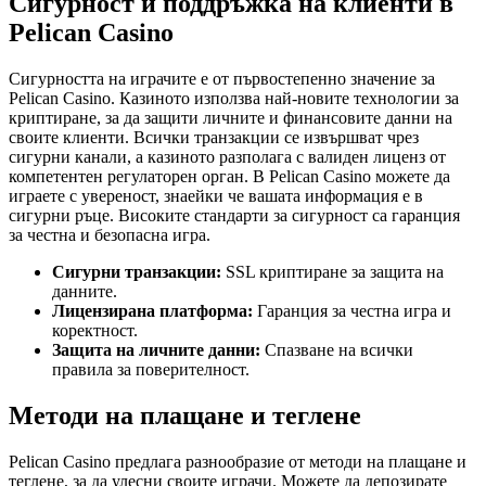
Сигурност и поддръжка на клиенти в
Pelican Casino
Сигурността на играчите е от първостепенно значение за
Pelican Casino. Казиното използва най-новите технологии за
криптиране, за да защити личните и финансовите данни на
своите клиенти. Всички транзакции се извършват чрез
сигурни канали, а казиното разполага с валиден лиценз от
компетентен регулаторен орган. В Pelican Casino можете да
играете с увереност, знаейки че вашата информация е в
сигурни ръце. Високите стандарти за сигурност са гаранция
за честна и безопасна игра.
Сигурни транзакции:
SSL криптиране за защита на
данните.
Лицензирана платформа:
Гаранция за честна игра и
коректност.
Защита на личните данни:
Спазване на всички
правила за поверителност.
Методи на плащане и теглене
Pelican Casino предлага разнообразие от методи на плащане и
теглене, за да улесни своите играчи. Можете да депозирате