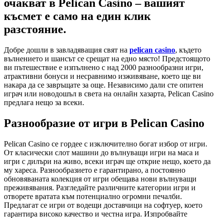
очакват в Pelican Casino – вашият
късмет е само на един клик
разстояние.
Добре дошли в завладяващия свят на
pelican casino
, където
вълнението и шансът се срещат на едно място! Предстоящото
ви пътешествие е изпълнено с над 2000 разнообразни игри,
атрактивни бонуси и несравнимо изживяване, което ще ви
накара да се завръщате за още. Независимо дали сте опитен
играч или новодошъл в света на онлайн хазарта, Pelican Casino
предлага нещо за всеки.
Разнообразие от игри в Pelican Casino
Pelican Casino се гордее с изключително богат избор от игри.
От класически слот машини до вълнуващи игри на маса и
игри с дилъри на живо, всеки играч ще открие нещо, което да
му хареса. Разнообразието е гарантирано, а постоянно
обновяваната колекция от игри обещава нови вълнуващи
преживявания. Разгледайте различните категории игри и
отворете вратата към потенциално огромни печалби.
Предлагат се игри от водещи доставчици на софтуер, което
гарантира високо качество и честна игра. Изпробвайте