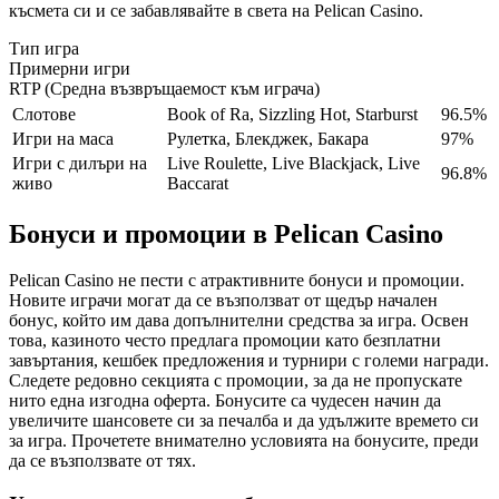
късмета си и се забавлявайте в света на Pelican Casino.
Тип игра
Примерни игри
RTP (Средна възвръщаемост към играча)
Слотове
Book of Ra, Sizzling Hot, Starburst
96.5%
Игри на маса
Рулетка, Блекджек, Бакара
97%
Игри с дилъри на
Live Roulette, Live Blackjack, Live
96.8%
живо
Baccarat
Бонуси и промоции в Pelican Casino
Pelican Casino не пести с атрактивните бонуси и промоции.
Новите играчи могат да се възползват от щедър начален
бонус, който им дава допълнителни средства за игра. Освен
това, казиното често предлага промоции като безплатни
завъртания, кешбек предложения и турнири с големи награди.
Следете редовно секцията с промоции, за да не пропускате
нито една изгодна оферта. Бонусите са чудесен начин да
увеличите шансовете си за печалба и да удължите времето си
за игра. Прочетете внимателно условията на бонусите, преди
да се възползвате от тях.