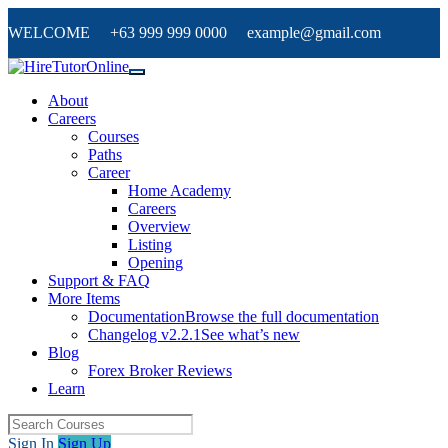
WELCOME +63 999 999 0000 example@gmail.com
About
Careers
Courses
Paths
Career
Home Academy
Careers
Overview
Listing
Opening
Support & FAQ
More Items
Documentation
Browse the full documentation
Changelog v2.2.1
See what’s new
Blog
Forex Broker Reviews
Learn
Sign In
Sign Up