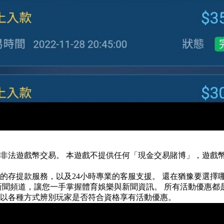
非法遊戲幣交易。 本遊戲不提供任何「現金交易賭博」，遊戲幣
的存提款服務，以及24小時專業的客服支援。 還在猶豫要選擇
新聞頻道，讓您一手掌握體育娛樂與新聞資訊。 所有活動優惠都
以各種方式辨別玩家是否符合資格享有活動優惠。