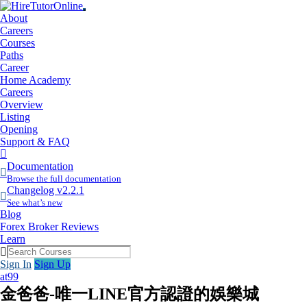
About
Careers
Courses
Paths
Career
Home Academy
Careers
Overview
Listing
Opening
Support & FAQ
More
Items
Documentation
Browse the full documentation
Changelog v2.2.1
See what’s new
Blog
Forex Broker Reviews
Learn
Sign In
Sign Up
at99
金爸爸-唯一LINE官方認證的娛樂城