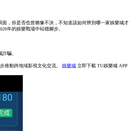
局面，你是否也曾猶豫不決，不知道該如何辨別哪一家娛樂城才
026年的娛樂戰場中站穩腳步。
城詐騙。
一步推動跨地域影視文化交流。
娛樂城
立即下載 TU娛樂城 APP