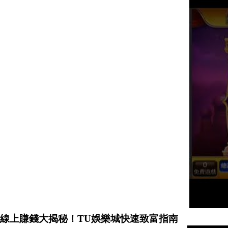
線上賺錢大揭秘！TU娛樂城快速致富指南