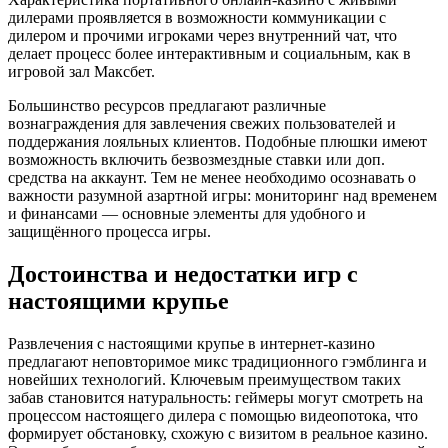
дилерами проявляется в возможности коммуникации с
дилером и прочими игроками через внутренний чат, что
делает процесс более интерактивным и социальным, как в
игровой зал Максбет.
Большинство ресурсов предлагают различные
вознаграждения для завлечения свежих пользователей и
поддержания лояльных клиентов. Подобные плюшки имеют
возможность включить безвозмездные ставки или доп.
средства на аккаунт. Тем не менее необходимо осознавать о
важности разумной азартной игры: мониторинг над временем
и финансами — основные элементы для удобного и
защищённого процесса игры.
Достоинства и недостатки игр с
настоящими крупье
Развлечения с настоящими крупье в интернет-казино
предлагают неповторимое микс традиционного гэмблинга и
новейших технологий. Ключевым преимуществом таких
забав становится натуральность: геймеры могут смотреть на
процессом настоящего дилера с помощью видеопотока, что
формирует обстановку, схожую с визитом в реальное казино.