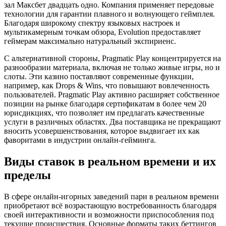
зал Максбет двадцать одно. Компания применяет передовые
технологии для гарантии плавного и волнующего геймплея.
Благодаря широкому спектру языковых настроек и
мультикамерным точкам обзора, Evolution предоставляет
геймерам максимально натуральный экспириенс.
С альтернативной стороны, Pragmatic Play концентрируется на
разнообразии материала, включая не только живые игры, но и
слоты. Эти казино поставляют современные функции,
например, как Drops & Wins, что повышают вовлеченность
пользователей. Pragmatic Play активно расширяет собственное
позиции на рынке благодаря сертификатам в более чем 20
юрисдикциях, что позволяет им предлагать качественные
услуги в различных областях. Два поставщика не прекращают
вносить усовершенствования, которое выдвигает их как
фаворитами в индустрии онлайн-гейминга.
Виды ставок в реальном времени и их
пределы
В сфере онлайн-игорных заведений пари в реальном времени
приобретают всё возрастающую востребованность благодаря
своей интерактивности и возможности приспособления под
текущие происшествия. Основные форматы таких беттингов