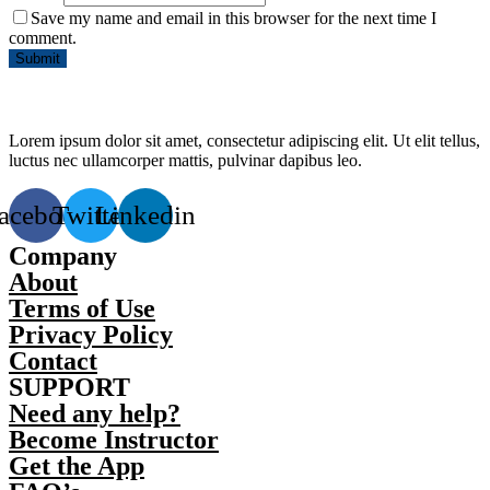
Save my name and email in this browser for the next time I
comment.
Lorem ipsum dolor sit amet, consectetur adipiscing elit. Ut elit tellus,
luctus nec ullamcorper mattis, pulvinar dapibus leo.
acebook
Twitter
Linkedin
Company
About
Terms of Use
Privacy Policy
Contact
SUPPORT
Need any help?
Become Instructor
Get the App