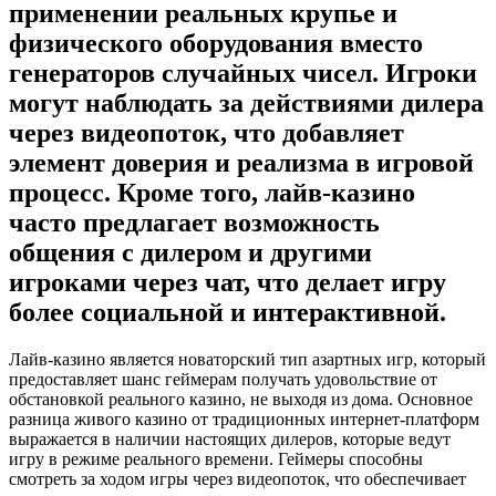
применении реальных крупье и
физического оборудования вместо
генераторов случайных чисел. Игроки
могут наблюдать за действиями дилера
через видеопоток, что добавляет
элемент доверия и реализма в игровой
процесс. Кроме того, лайв-казино
часто предлагает возможность
общения с дилером и другими
игроками через чат, что делает игру
более социальной и интерактивной.
Лайв-казино является новаторский тип азартных игр, который
предоставляет шанс геймерам получать удовольствие от
обстановкой реального казино, не выходя из дома. Основное
разница живого казино от традиционных интернет-платформ
выражается в наличии настоящих дилеров, которые ведут
игру в режиме реального времени. Геймеры способны
смотреть за ходом игры через видеопоток, что обеспечивает