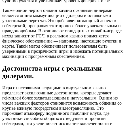
чувство участия и увеличивает уровень доверия к игре.
Также одной чертой онлайн-казино с живыми дилерами
является опция коммуникации с дилером и остальными
участниками через чат. Это добавляет командный аспект к
геймерский, превращая этот процесс более увлекательным и
правдоподобным. В отличие от стандартных онлайн-игр, где
исход зависит от ГСЧ, в реальном казино применяется
физическое оборудование — например, настоящие рулетки и
карты. Такой метод обеспечивает пользователям быть
уверенными в прозрачности игры и избежать потенциальных
махинаций с программным обеспечением.
Достоинства игры с реальными
дилерами.
Игра с настоящими ведущими в виртуальном казино
предлагает эксклюзивные достоинства, которые делают
геймплей более захватывающим и натуральным. Одним из
числа важных факторов становится возможность общения со
крупье вживую посредством видеотрансляцию. Это
порождает атмосферу подлинного гэмблинг-клуба, где
участники способны общаться с ведущим и прочими
геймерами, что увеличивает осознание вовлеченности и