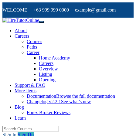
WELCOME +63 999 999 0000 example@gmail.com
About
Careers
Courses
Paths
Career
Home Academy
Careers
Overview
Listing
Opening
Support & FAQ
More Items
Documentation
Browse the full documentation
Changelog v2.2.1
See what’s new
Blog
Forex Broker Reviews
Learn
Sign In
Sign Up