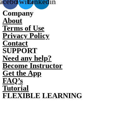
acebook
Twitter
Linkedin
Company
About
Terms of Use
Privacy Policy
Contact
SUPPORT
Need any help?
Become Instructor
Get the App
FAQ’s
Tutorial
FLEXIBLE LEARNING