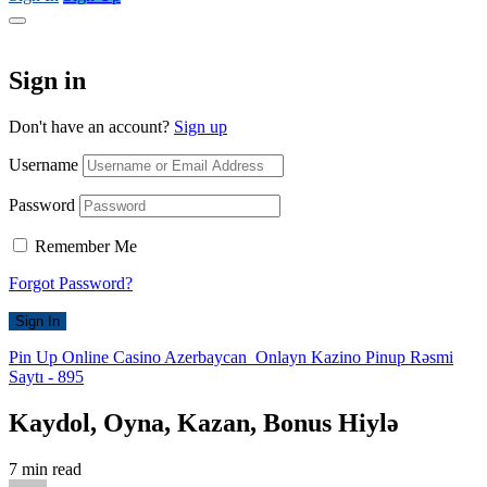
Sign in
Don't have an account?
Sign up
Username
Password
Remember Me
Forgot Password?
Sign In
Pin Up Online Casino Azerbaycan ️ Onlayn Kazino Pinup Rəsmi
Saytı - 895
Kaydol, Oyna, Kazan, Bonus Hiylə
7 min read