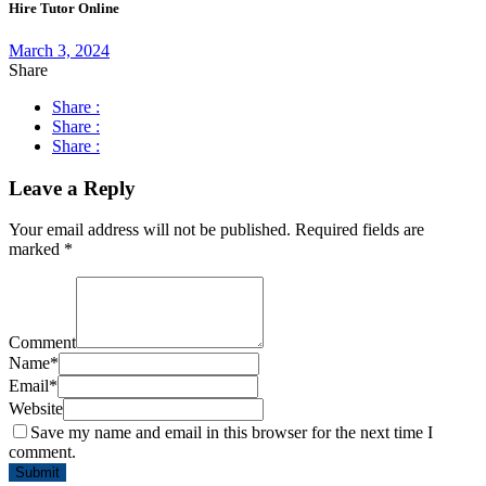
Hire Tutor Online
March 3, 2024
Share
Share :
Share :
Share :
Leave a Reply
Your email address will not be published.
Required fields are
marked
*
Comment
Name
*
Email
*
Website
Save my name and email in this browser for the next time I
comment.