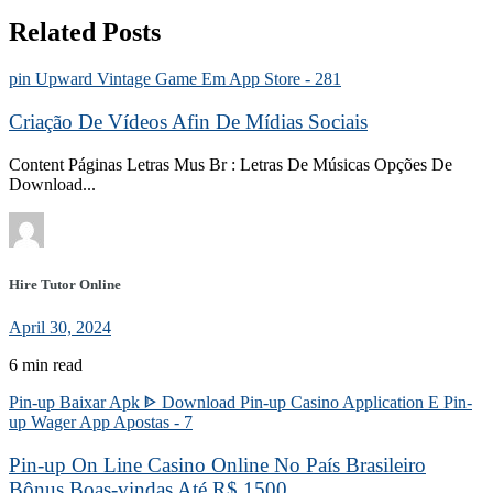
Related Posts
‎pin Upward Vintage Game Em App Store - 281
Criação De Vídeos Afin De Mídias Sociais
Content Páginas Letras Mus Br : Letras De Músicas Opções De
Download...
Hire Tutor Online
April 30, 2024
6 min read
Pin-up Baixar Apk ᐈ Download Pin-up Casino Application E Pin-
up Wager App Apostas - 7
Pin-up On Line Casino Online No País Brasileiro
Bônus Boas-vindas Até R$ 1500