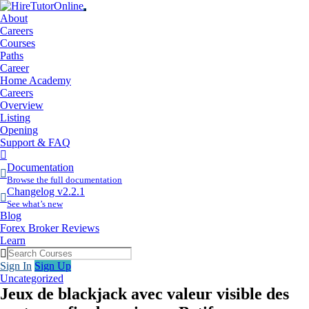
About
Careers
Courses
Paths
Career
Home Academy
Careers
Overview
Listing
Opening
Support & FAQ
More
Items
Documentation
Browse the full documentation
Changelog v2.2.1
See what’s new
Blog
Forex Broker Reviews
Learn
Sign In
Sign Up
Uncategorized
Jeux de blackjack avec valeur visible des