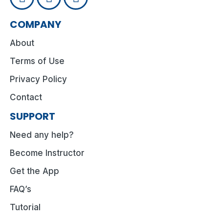
COMPANY
About
Terms of Use
Privacy Policy
Contact
SUPPORT
Need any help?
Become Instructor
Get the App
FAQ’s
Tutorial