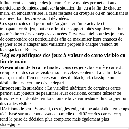
influencent la stratégie des joueurs. Ces variantes permettent aux
participants de mieux analyser la situation du jeu à la fin de chaque
main, en rendant visible la carte restante du croupier ou en modifiant la
manière dont les cartes sont dévoilées.
Ces spécificités ont pour but d’augmenter l’interactivité et la
transparence du jeu, tout en offrant des opportunités supplémentaires
pour élaborer des stratégies avancées. Il est essentiel pour les joueurs
de comprendre ces particularités afin de maximiser leurs chances de
gagner et de s’adapter aux variations propres à chaque version du
blackjack sur Betify.
Règles spécifiques des jeux à valeur de carte visible en
fin de main
Présentation de la carte finale :
Dans ces jeux, la dernière carte du
croupier ou des cartes visibles sont révélées seulement à la fin de la
main, ce qui différencie ces variantes du blackjack classique où la
déstination est connue dès le départ.
Impact sur la stratégie :
La visibilité ultérieure de certaines cartes
permet aux joueurs de peaufiner leurs décisions, comme décider de
tirer, rester ou doubler en fonction de la valeur restante du croupier ou
des cartes visibles.
Décisions de jeu :
Souvent, ces règles exigent une adaptation en temps
réel, basé sur une connaissance partielle ou différée des cartes, ce qui
rend la prise de décision plus complexe mais également plus
stratégique.