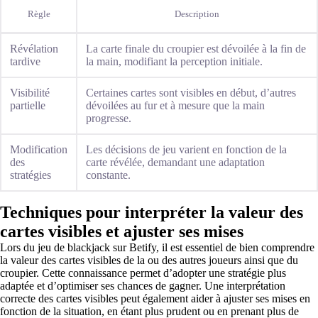
Règle
Description
Révélation
La carte finale du croupier est dévoilée à la fin de
tardive
la main, modifiant la perception initiale.
Visibilité
Certaines cartes sont visibles en début, d’autres
partielle
dévoilées au fur et à mesure que la main
progresse.
Modification
Les décisions de jeu varient en fonction de la
des
carte révélée, demandant une adaptation
stratégies
constante.
Techniques pour interpréter la valeur des
cartes visibles et ajuster ses mises
Lors du jeu de blackjack sur Betify, il est essentiel de bien comprendre
la valeur des cartes visibles de la ou des autres joueurs ainsi que du
croupier. Cette connaissance permet d’adopter une stratégie plus
adaptée et d’optimiser ses chances de gagner. Une interprétation
correcte des cartes visibles peut également aider à ajuster ses mises en
fonction de la situation, en étant plus prudent ou en prenant plus de