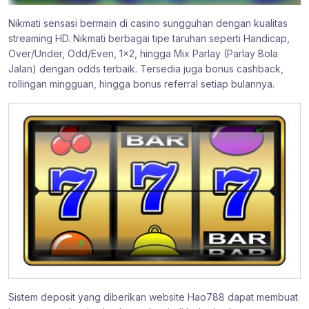
Nikmati sensasi bermain di casino sungguhan dengan kualitas
streaming HD. Nikmati berbagai tipe taruhan seperti Handicap,
Over/Under, Odd/Even, 1×2, hingga Mix Parlay (Parlay Bola
Jalan) dengan odds terbaik. Tersedia juga bonus cashback,
rollingan mingguan, hingga bonus referral setiap bulannya.
Sistem deposit yang diberikan website Hao788 dapat membuat