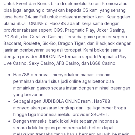
Untuk Event dan Bonus bisa di cek melalui kolom Promosi atau
r
r
r
bisa juga langsung di tanyakan kepada CS kami yang senang
e
e
e
tiasa hadir 24Jam Full untuk melayani member kami. Keunggulan
:
:
:
utama SLOT ONLINE di Hao788 adalah kerja sama dengan
provider raksasa seperti CQ9, Pragmatic Play, Joker Gaming,
PG Soft, dan Creative Gaming. Tersedia game populer seperti
Baccarat, Roulette, Sic-Bo, Dragon Tiger, dan Blackjack dengan
jaminan pembayaran uang asli tercepat. Kami bekerja sama
dengan provider JUDI ONLINE ternama seperti Pragmatic Play
Live Casino, Sexy Casino, AFB Casino, dan LG88 Casino.
Hao788 berinovasi menyediakan macam-macam
permainan dalam 1 situs judi online agar bettor bisa
memainkan games secara instan dengan minimal pasangan
yang bervarian.
Sebagai agen JUDI BOLA ONLINE resmi, Hao788
menyediakan pasaran lengkap dari liga-liga besar Eropa
hingga Liga Indonesia melalui provider SBOBET.
Dengan transaksi bank lokal Asia tepatnya Indonesia
secara tidak langsung mempermudah bettor dapat
melakukan transaksi tanpa harus berpergian jauh ke mesin