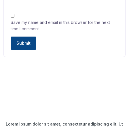
Save my name and email in this browser for the next
time I comment.
Lorem ipsum dolor sit amet, consectetur adipiscing elit. Ut