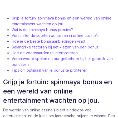
h
h
h
a
a
a
r
r
r
Grijp je fortuin: spinmaya bonus en een wereld van online
e
e
e
entertainment wachten op jou.
:
:
:
Wat is de spinmaya bonus precies?
Verschillende soorten bonussen in online casino’s
Hoe je de beste bonusaanbiedingen vindt
Belangrijke factoren bij het kiezen van een bonus
Hoe de voorwaarden te interpreteren
Verantwoord spelen en budgetbeheer bij het gebruik van
bonussen
Tips om optimaal van je bonus te profiteren
Grijp je fortuin: spinmaya bonus en
een wereld van online
entertainment wachten op jou.
De wereld van online casino’s biedt eindeloos veel
entertainment en de kans om fantastische prijzen te winnen. Een