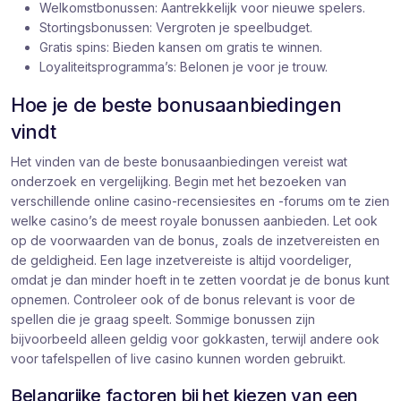
Welkomstbonussen: Aantrekkelijk voor nieuwe spelers.
Stortingsbonussen: Vergroten je speelbudget.
Gratis spins: Bieden kansen om gratis te winnen.
Loyaliteitsprogramma’s: Belonen je voor je trouw.
Hoe je de beste bonusaanbiedingen
vindt
Het vinden van de beste bonusaanbiedingen vereist wat
onderzoek en vergelijking. Begin met het bezoeken van
verschillende online casino-recensiesites en -forums om te zien
welke casino’s de meest royale bonussen aanbieden. Let ook
op de voorwaarden van de bonus, zoals de inzetvereisten en
de geldigheid. Een lage inzetvereiste is altijd voordeliger,
omdat je dan minder hoeft in te zetten voordat je de bonus kunt
opnemen. Controleer ook of de bonus relevant is voor de
spellen die je graag speelt. Sommige bonussen zijn
bijvoorbeeld alleen geldig voor gokkasten, terwijl andere ook
voor tafelspellen of live casino kunnen worden gebruikt.
Belangrijke factoren bij het kiezen van een