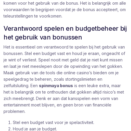
komen voor het gebruik van de bonus. Het is belangrijk om alle
voorwaarden te begrijpen voordat je de bonus accepteert, om
teleurstellingen te voorkomen.
Verantwoord spelen en budgetbeheer bij
het gebruik van bonussen
Het is essentieel om verantwoord te spelen bij het gebruik van
bonussen. Stel een budget vast en houd je eraan, ongeacht of
je wint of verliest. Speel nooit met geld dat je niet kunt missen
en laat je niet meeslepen door de opwinding van het gokken.
Maak gebruik van de tools die online casino’s bieden om je
speelgedrag te beheren, zoals stortingslimieten en
zelfuitsluiting. Een
spinmaya bonus
is een leuke extra, maar
het is belangrijk om te onthouden dat gokken altijd risico’s met
zich meebrengt. Denk er aan dat kansspelen een vorm van
entertainment moet blijven, en geen bron van financiële
problemen.
Stel een budget vast voor je spelactiviteit.
Houd je aan je budget.