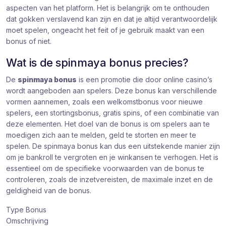
aspecten van het platform. Het is belangrijk om te onthouden
dat gokken verslavend kan zijn en dat je altijd verantwoordelijk
moet spelen, ongeacht het feit of je gebruik maakt van een
bonus of niet.
Wat is de spinmaya bonus precies?
De
spinmaya bonus
is een promotie die door online casino’s
wordt aangeboden aan spelers. Deze bonus kan verschillende
vormen aannemen, zoals een welkomstbonus voor nieuwe
spelers, een stortingsbonus, gratis spins, of een combinatie van
deze elementen. Het doel van de bonus is om spelers aan te
moedigen zich aan te melden, geld te storten en meer te
spelen. De spinmaya bonus kan dus een uitstekende manier zijn
om je bankroll te vergroten en je winkansen te verhogen. Het is
essentieel om de specifieke voorwaarden van de bonus te
controleren, zoals de inzetvereisten, de maximale inzet en de
geldigheid van de bonus.
Type Bonus
Omschrijving