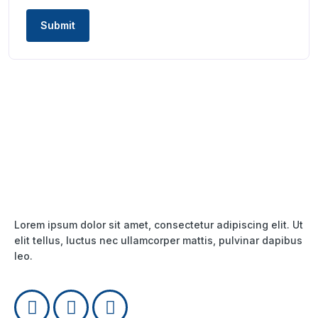
Lorem ipsum dolor sit amet, consectetur adipiscing elit. Ut
elit tellus, luctus nec ullamcorper mattis, pulvinar dapibus
leo.