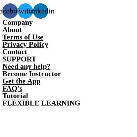
acebook
Twitter
Linkedin
Company
About
Terms of Use
Privacy Policy
Contact
SUPPORT
Need any help?
Become Instructor
Get the App
FAQ’s
Tutorial
FLEXIBLE LEARNING