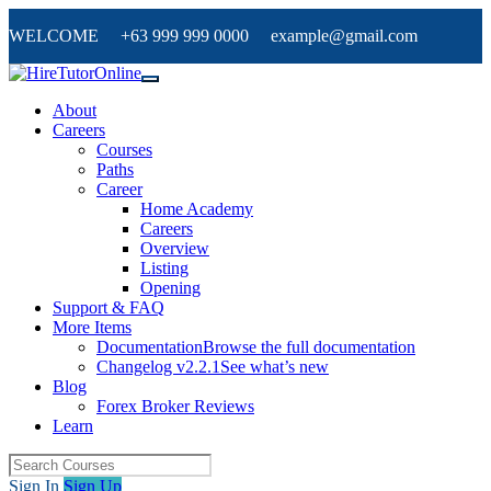
WELCOME +63 999 999 0000 example@gmail.com
About
Careers
Courses
Paths
Career
Home Academy
Careers
Overview
Listing
Opening
Support & FAQ
More Items
Documentation
Browse the full documentation
Changelog v2.2.1
See what’s new
Blog
Forex Broker Reviews
Learn
Sign In
Sign Up