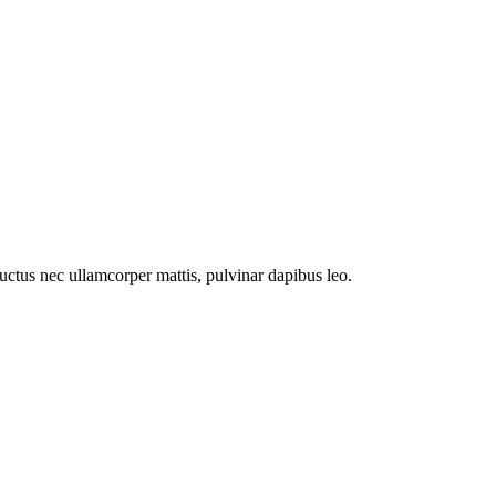
 luctus nec ullamcorper mattis, pulvinar dapibus leo.