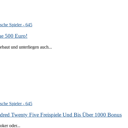
che Spieler - 645
ne 500 Euro!
baut und unterliegen auch...
che Spieler - 645
red Twenty Five Freispiele Und Bis Über 1000 Bonus
ker oder...