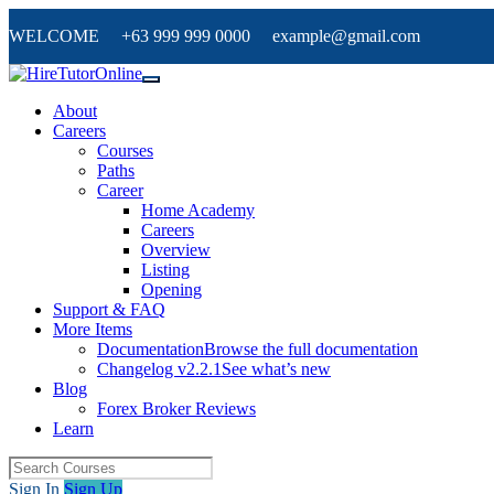
WELCOME +63 999 999 0000 example@gmail.com
About
Careers
Courses
Paths
Career
Home Academy
Careers
Overview
Listing
Opening
Support & FAQ
More Items
Documentation
Browse the full documentation
Changelog v2.2.1
See what’s new
Blog
Forex Broker Reviews
Learn
Sign In
Sign Up