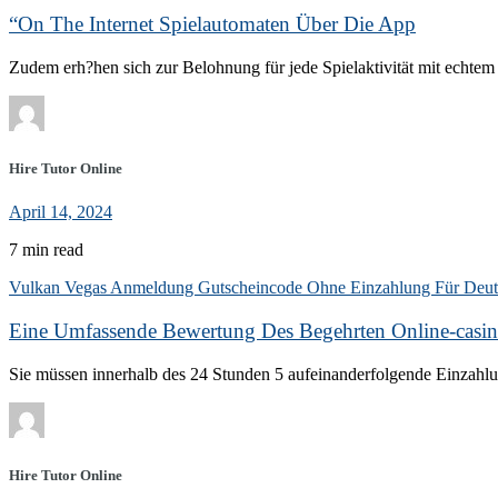
“On The Internet Spielautomaten Über Die App
Zudem erh?hen sich zur Belohnung für jede Spielaktivität mit echtem 
Hire Tutor Online
April 14, 2024
7 min read
Vulkan Vegas Anmeldung Gutscheincode Ohne Einzahlung Für Deuts
Eine Umfassende Bewertung Des Begehrten Online-casi
Sie müssen innerhalb des 24 Stunden 5 aufeinanderfolgende Einzahlun
Hire Tutor Online