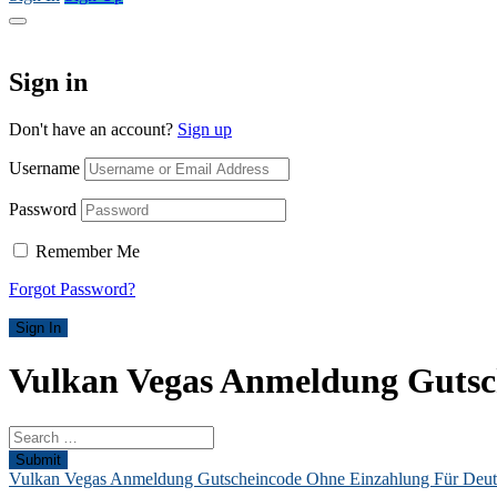
Sign in
Don't have an account?
Sign up
Username
Password
Remember Me
Forgot Password?
Sign In
Vulkan Vegas Anmeldung Gutsch
Submit
Vulkan Vegas Anmeldung Gutscheincode Ohne Einzahlung Für Deuts