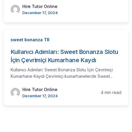
Hire Tutor Online
December 17, 2024
sweet bonanza TR
Kullanıcı Adımları: Sweet Bonanza Slotu
İçin Çevrimiçi Kumarhane Kaydı
Kullanıcı Adımları: Sweet Bonanza Slotu İçin Çevrimiçi
Kumarhane Kaydı Çevrimiçi kumarhanelerde Sweet...
Hire Tutor Online
4 min read
December 17, 2024