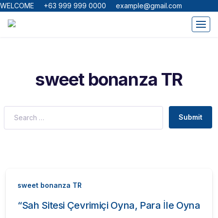
WELCOME +63 999 999 0000 example@gmail.com
sweet bonanza TR
Submit
sweet bonanza TR
“Sah Sitesi Çevrimiçi Oyna, Para İle Oyna