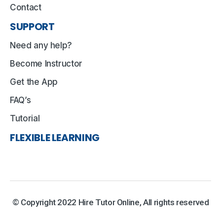
Contact
SUPPORT
Need any help?
Become Instructor
Get the App
FAQ’s
Tutorial
FLEXIBLE LEARNING
© Copyright 2022 Hire Tutor Online, All rights reserved