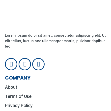
Lorem ipsum dolor sit amet, consectetur adipiscing elit. Ut
elit tellus, luctus nec ullamcorper mattis, pulvinar dapibus
leo.
COMPANY
About
Terms of Use
Privacy Policy