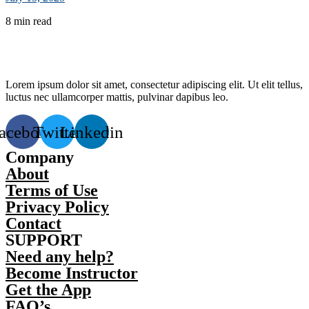
8 min read
Lorem ipsum dolor sit amet, consectetur adipiscing elit. Ut elit tellus,
luctus nec ullamcorper mattis, pulvinar dapibus leo.
acebook
Twitter
Linkedin
Company
About
Terms of Use
Privacy Policy
Contact
SUPPORT
Need any help?
Become Instructor
Get the App
FAQ’s