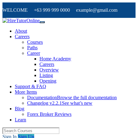
WELCOME +63 999 999 0000 example@gmail.com
About
Careers
Courses
Paths
Career
Home Academy
Careers
Overview
Listing
Opening
Support & FAQ
More Items
Documentation
Browse the full documentation
Changelog v2.2.1
See what’s new
Blog
Forex Broker Reviews
Learn
Sign In
Sign Up