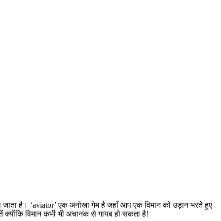
 जाता है। ‘aviator’ एक अनोखा गेम है जहाँ आप एक विमान को उड़ान भरते हुए
ें क्योंकि विमान कभी भी अचानक से गायब हो सकता है!