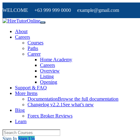
WELCOME +63 999 999 0000 example@gmail.com
About
Careers
Courses
Paths
Career
Home Academy
Careers
Overview
Listing
Opening
Support & FAQ
More Items
Documentation
Browse the full documentation
Changelog v2.2.1
See what’s new
Blog
Forex Broker Reviews
Learn
Sign In
Sign Up