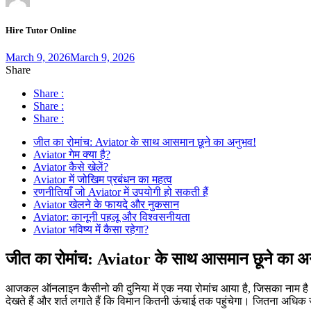
Hire Tutor Online
March 9, 2026
March 9, 2026
Share
Share :
Share :
Share :
जीत का रोमांच: Aviator के साथ आसमान छूने का अनुभव!
Aviator गेम क्या है?
Aviator कैसे खेलें?
Aviator में जोखिम प्रबंधन का महत्व
रणनीतियाँ जो Aviator में उपयोगी हो सकती हैं
Aviator खेलने के फायदे और नुकसान
Aviator: कानूनी पहलू और विश्वसनीयता
Aviator भविष्य में कैसा रहेगा?
जीत का रोमांच: Aviator के साथ आसमान छूने का अ
आजकल ऑनलाइन कैसीनो की दुनिया में एक नया रोमांच आया है, जिसका नाम है 
देखते हैं और शर्त लगाते हैं कि विमान कितनी ऊंचाई तक पहुंचेगा। जितना अध