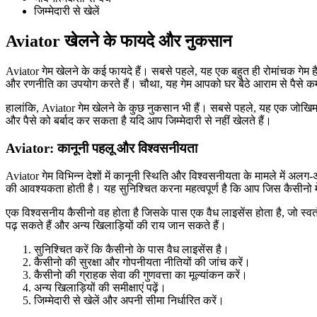
जिम्मेदारी से खेलें
Aviator खेलने के फायदे और नुकसान
Aviator गेम खेलने के कई फायदे हैं। सबसे पहले, यह एक बहुत ही रोमांचक गे
और रणनीति का उपयोग करते हैं। चौथा, यह गेम आपको घर बैठे आराम से पैसे क
हालांकि, Aviator गेम खेलने के कुछ नुकसान भी हैं। सबसे पहले, यह एक जो
और पैसे को बर्बाद कर सकता है यदि आप जिम्मेदारी से नहीं खेलते हैं।
Aviator: कानूनी पहलू और विश्वसनीयता
Aviator गेम विभिन्न देशों में कानूनी स्थिति और विश्वसनीयता के मामले में अलग
की आवश्यकता होती है। यह सुनिश्चित करना महत्वपूर्ण है कि आप जिस कैसीनो में
एक विश्वसनीय कैसीनो वह होता है जिसके पास एक वैध लाइसेंस होता है, जो स्वत
पढ़ सकते हैं और अन्य खिलाड़ियों की राय जान सकते हैं।
सुनिश्चित करें कि कैसीनो के पास वैध लाइसेंस है।
कैसीनो की सुरक्षा और गोपनीयता नीतियों की जांच करें।
कैसीनो की ग्राहक सेवा की गुणवत्ता का मूल्यांकन करें।
अन्य खिलाड़ियों की समीक्षाएं पढ़ें।
जिम्मेदारी से खेलें और अपनी सीमा निर्धारित करें।