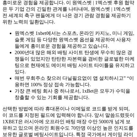
흥미로운 경험을 제공합니다. 이 원엑스벳 | 1엑스벳 후원 협약
은 두 기업 간의 긴밀한 관계를 나타내며, 원엑스벳 | 1엑스벳
전 세계의 축구 팬들에게 더 나은 경기 관람 경험을 제공하기
위한 노력의 일환입니다.
원엑스벳 1xbet에서는 스포츠, 온라인 카지노, 미니 게임,
슬롯 게임 등 다양한 원엑스벳 옵션을 제공하여 사용자
들에게 흥미로운 경험을 제공하고 있습니다.
2000년대 많은 해외 배팅 사이트 탄생에 무수히 많은 경
쟁들이 있었지만 탄탄한 자본력을 겸비한 글로벌한 마케
팅으로 현재에도 메이저 배팅 사이트 타이틀을 유지하고
있다.
매번 우회주소 찾으러 다닐필요없이 앱 설치하시고” “이
용하면 100% 정상 접속 가능합니다.
가장 큰 베팅 회사 중 하나로서, 1xBet은 모두가 수익을
창출할 수 있는 기회를 제공합니다.
선택한 방법에 따라 휴대폰이나 이메일로 코드를 받게 되며,
이 코드를 지정된 필드에 입력해야 합니다. 앞서 말씀드렸듯이
1XBET은 러시아에 오프라인 배팅 매장 수만 5000개 넘게 보
유하고 있으며 온라인 회원수도 70만명 이상인 높은 인지도를
보유한 글로벌 베팅사이트입니다. 특정 국가에서 게이밍 라이