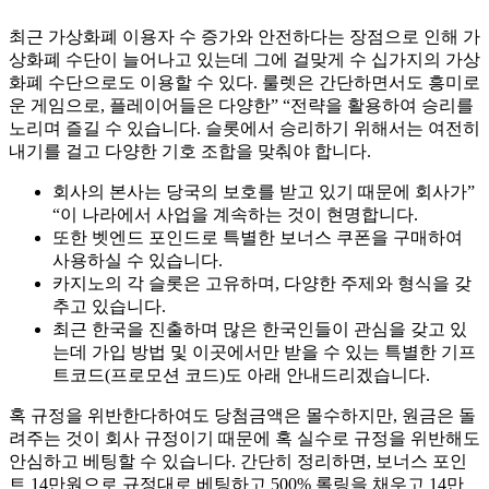
최근 가상화폐 이용자 수 증가와 안전하다는 장점으로 인해 가
상화폐 수단이 늘어나고 있는데 그에 걸맞게 수 십가지의 가상
화폐 수단으로도 이용할 수 있다. 룰렛은 간단하면서도 흥미로
운 게임으로, 플레이어들은 다양한” “전략을 활용하여 승리를
노리며 즐길 수 있습니다. 슬롯에서 승리하기 위해서는 여전히
내기를 걸고 다양한 기호 조합을 맞춰야 합니다.
회사의 본사는 당국의 보호를 받고 있기 때문에 회사가”
“이 나라에서 사업을 계속하는 것이 현명합니다.
또한 벳엔드 포인드로 특별한 보너스 쿠폰을 구매하여
사용하실 수 있습니다.
카지노의 각 슬롯은 고유하며, 다양한 주제와 형식을 갖
추고 있습니다.
최근 한국을 진출하며 많은 한국인들이 관심을 갖고 있
는데 가입 방법 및 이곳에서만 받을 수 있는 특별한 기프
트코드(프로모션 코드)도 아래 안내드리겠습니다.
혹 규정을 위반한다하여도 당첨금액은 몰수하지만, 원금은 돌
려주는 것이 회사 규정이기 때문에 혹 실수로 규정을 위반해도
안심하고 베팅할 수 있습니다. 간단히 정리하면, 보너스 포인
트 14만원으로 규정대로 베팅하고 500% 롤링을 채우고 14만