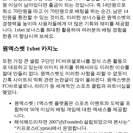
원 이상이 남아있다면 출금이 되는 것입니다. 즉 14만원으로
최소 70만원을 따고 이 70만원으로 배팅을 하는 순간, 남은 14
만원을 환전할 수 있는 것이죠. 이러한 보너스들은 원엑스벳의
경쟁력을 높이며 사용자들에게 더 많은 기회와 재미를 제공합
니다. 1xbet 보너스를 최대한 활용하여 여러분의 배팅 경험을
한층 더 향상시켜 보세요.
원엑스벳 1xbet 카지노
또한 가장 큰 셀럽 구단인 FC바르셀로나를 정식 스폰 활동으
로 대표하고 있는데 이미지 유지를 위해서라도 이러한 이슈를
절대 만들리 없다. 원엑스벳도 이러한 사항을 피할 수 없듯이
간혹 사이트의 먹튀 관련 논란글이 많이 올라온다. 원엑스벳은
FC바르셀로나, 라리가 등 세계적인 스포츠 클럽과 파트너십을
맺었다.
원엑스벳 | 1엑스벳 플랫폼은 스포츠 이벤트와 도박을 포
함하여 50개 이상의 베팅 게임에 대한 액세스를 제공합
니다.
해석해드리자면 2007년(Founded) 설립되었으며 본사는”
“키프로스(Cyprus)에서 운영합니다.