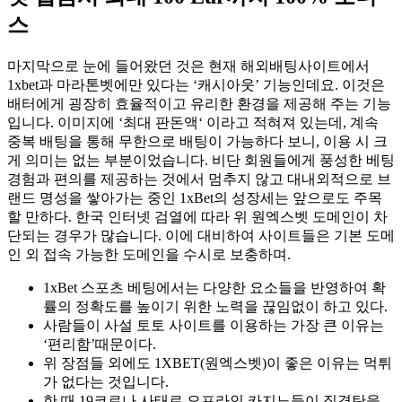
스
마지막으로 눈에 들어왔던 것은 현재 해외배팅사이트에서
1xbet과 마라톤벳에만 있다는 ‘캐시아웃’ 기능인데요. 이것은
배터에게 굉장히 효율적이고 유리한 환경을 제공해 주는 기능
입니다. 이미지에 ‘최대 판돈액‘ 이라고 적혀져 있는데, 계속
중복 배팅을 통해 무한으로 배팅이 가능하다 보니, 이용 시 크
게 의미는 없는 부분이었습니다. 비단 회원들에게 풍성한 베팅
경험과 편의를 제공하는 것에서 멈추지 않고 대내외적으로 브
랜드 명성을 쌓아가는 중인 1xBet의 성장세는 앞으로도 주목
할 만하다. 한국 인터넷 검열에 따라 위 원엑스벳 도메인이 차
단되는 경우가 많습니다. 이에 대비하여 사이트들은 기본 도메
인 외 접속 가능한 도메인을 수시로 보충하며.
1xBet 스포츠 베팅에서는 다양한 요소들을 반영하여 확
률의 정확도를 높이기 위한 노력을 끊임없이 하고 있다.
사람들이 사설 토토 사이트를 이용하는 가장 큰 이유는
‘편리함’때문이다.
위 장점들 외에도 1XBET(원엑스벳)이 좋은 이유는 먹튀
가 없다는 것입니다.
한 때 19코로나 사태로 오프라인 카지노들이 직격탄을