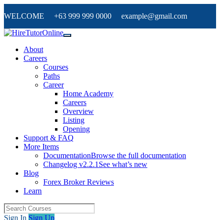
WELCOME +63 999 999 0000 example@gmail.com
About
Careers
Courses
Paths
Career
Home Academy
Careers
Overview
Listing
Opening
Support & FAQ
More Items
Documentation
Browse the full documentation
Changelog v2.2.1
See what’s new
Blog
Forex Broker Reviews
Learn
Sign In
Sign Up