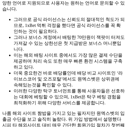
양한 언어로 지원되므로 사용자는 원하는 언어로 문의할 수 있
습니다.
그러므로 공식 라이선스는 신뢰도의 절대적인 척도가 되
므로, 1xBet 먹튀 걱정을 했다면 공식 라이선스를 꼭 확
인하는 것이 필요하다.
그러나 보너스 계정에서 배팅한 70만원이 잭팟이 터져도
가져갈 수 있는 상한선은 첫 지급받은 보너스 머니뿐입
니다.
이는 해외 배팅 사이트 중에서도 가장 많은 결제 수단을
제공하며 처리 속도 또한 매우 빠른 환전 시스템을 구축
하고 있다.
더욱 중요한건 바로 배당률인데 배당 비교 사이트인 ‘라
이브스코어 및 오즈포탈’에서도 원엑스벳은 상위권에
속해있는것을 확인할 수 있다.
이러한 다양한 탁구 토너먼트를 통해 사용자들은 선호하
는 대회에 베팅할 수 있으며, 1xBet은 탁구 베팅 경험을
최적화하기 위해 다양한 서비스를 제공합니다.
나름 해외 사이트 짬밥을 가지고 있는 필자지만 원엑스벳의 입
출금 수단을 보고 솔직히 놀랐다. 위 가입 방법에서 설명했다
시피 타 해외사이트 대비 매우 간단한 회원가입 절차가 첫번째