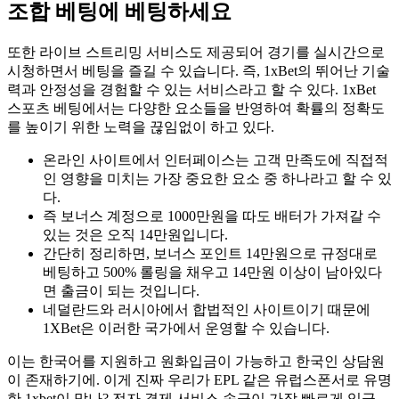
조합 베팅에 베팅하세요
또한 라이브 스트리밍 서비스도 제공되어 경기를 실시간으로
시청하면서 베팅을 즐길 수 있습니다. 즉, 1xBet의 뛰어난 기술
력과 안정성을 경험할 수 있는 서비스라고 할 수 있다. 1xBet
스포츠 베팅에서는 다양한 요소들을 반영하여 확률의 정확도
를 높이기 위한 노력을 끊임없이 하고 있다.
온라인 사이트에서 인터페이스는 고객 만족도에 직접적
인 영향을 미치는 가장 중요한 요소 중 하나라고 할 수 있
다.
즉 보너스 계정으로 1000만원을 따도 배터가 가져갈 수
있는 것은 오직 14만원입니다.
간단히 정리하면, 보너스 포인트 14만원으로 규정대로
베팅하고 500% 롤링을 채우고 14만원 이상이 남아있다
면 출금이 되는 것입니다.
네덜란드와 러시아에서 합법적인 사이트이기 때문에
1XBet은 이러한 국가에서 운영할 수 있습니다.
이는 한국어를 지원하고 원화입금이 가능하고 한국인 상담원
이 존재하기에. 이게 진짜 우리가 EPL 같은 유럽스폰서로 유명
한 1xbet이 맞나? 전자 결제 서비스 송금이 가장 빠르게 입금