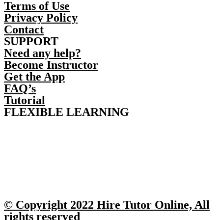
Terms of Use
Privacy Policy
Contact
SUPPORT
Need any help?
Become Instructor
Get the App
FAQ’s
Tutorial
FLEXIBLE LEARNING
© Copyright 2022 Hire Tutor Online, All
rights reserved