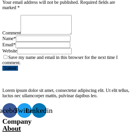
Your email address will not be published.
Required fields are
marked
*
Comment
Name
*
Email
*
Website
Save my name and email in this browser for the next time I
comment.
Lorem ipsum dolor sit amet, consectetur adipiscing elit. Ut elit tellus,
luctus nec ullamcorper mattis, pulvinar dapibus leo.
acebook
Twitter
Linkedin
Company
About