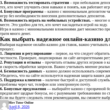
3. Возможность тестировать стратегии
– при небольшом депози
тех, кто хочет улучшить свои навыки и понять, как работают иг
4. Бонусные программы
– казино с минимальным депозитом ча
игру без необходимости внесения дополнительных депозитов.
6. Возможность играть на мобильных устройствах.
– многие о
месте. Это удобно для тех, кто хочет насладиться игрой на ходу.
Игра в казино с минимальными вложениями дает множество преим
тратя много денег.
Как выбрать надежное онлайн-казино дл
Выбирая надежное онлайн-казино для ставок, важно учитывать
процесс.
1. Лицензия и регулирование
– первое, на что следует обрати
честности. Проверьте, лицензирован ли сайт авторитетными ре
2. Репутация и отзывы
– прочитать отзывы других игроков о к
и скорость обработки запросов. Важно учитывать мнение реальны
4. Безопасность данных
– казино должно использовать совреме
Убедитесь, что на сайте используется надежная защита ваших д
5. Поддержка клиентов
– наличие быстрой и доступной службы
проблемы через чат, телефон или электронную почту.
6. Бонусные предложения
— выбирайте казино с прозрачной б
предлагают щедрые бонусы, но с разумными требованиями по с
Если вы будете следовать этим рекомендациям, вы сможете выбр
Hire Tutor Online
April 8, 2026