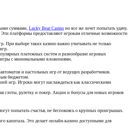
пными суммами,
Lucky Bear Casino
но все же хочет попытать удачу.
и. Эти платформы предоставляют игрокам отличные возможности
гр. При выборе таких казино важно учитывать не только
игр.
популярных платежных систем и разнообразие игровых
ля игры с минимальными вложениями.
втоматов и настольных игр от ведущих разработчиков.
нным бюджетом.
ией игр. Игроки могут наслаждаться как классическими
я слоты, рулетку и покер. Акции и бонусы для новых игроков
огут попытать счастья, не беспокоясь о крупных проигрышах.
го капитала. Это делает онлайн-казино доступными для