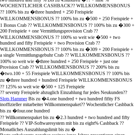
WOCHENTLICHER CASHBACK?? WILLKOMMENSBONUS
?? 100% bis zu �three hundred + 250 Freispiele
WILLKOMMENSBONUS ?? 100% bis zu �500 + 250 Freispiele +
1 Bonus Crab ?? WILLKOMMENSBONUS ?? 100% bis zu �300 +
200 Freispiele + one Vermittlungsprovision Crab ??
WILLKOMMENSBONUS ?? 100% so weit wie �500 + two
hundred and fifty Freispiele + two Provision Crab ??
WILLKOMMENSBONUS ?? 100% bis zu �309 + 200 Freispiele +
a single Vermittlungsgebuhr Crab ?? WILLKOMMENSBONUS ??
100% so weit wie �three hundred + 250 Freispiele + just one
Provision Crab ?? WILLKOMMENSBONUS ?? 200% bis zu
�two.100 + 55 Freispiele WILLKOMMENSBONUS ?? 100% bis
zu �three hundred + hundred Freispiele WILLKOMMENSBONUS
?? 125% so weit wie �500 + 125 Freispiele
?? seventy Freispiele abzuglich Einzahlung fur jedes Neukunden??
Slots Hammer
Bis zu �4.one hundred + two hundred fifity FS
inoffizieller mitarbeiter Willkommenspaket?? Wochentlicher Cashback
bis zu �four.one hundred
?? Willkommenspaket bis zu �2.3 hundred + two hundred and fifty
Freispiele ?? VIP-Softwaresystem mit bis zu eight% Cashback ??
Monatliches Auszahlungslimit bis zu �