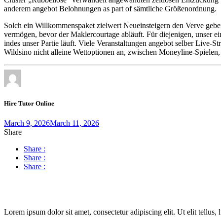
anderem angebot Belohnungen as part of sämtliche Größenordnung.
Solch ein Willkommenspaket zielwert Neueinsteigern den Verve geben,
vermögen, bevor der Maklercourtage abläuft. Für diejenigen, unser ei
indes unser Partie läuft. Viele Veranstaltungen angebot selber Live-
Wildsino nicht alleine Wettoptionen an, zwischen Moneyline-Spielen
Hire Tutor Online
March 9, 2026
March 11, 2026
Share
Share :
Share :
Share :
Lorem ipsum dolor sit amet, consectetur adipiscing elit. Ut elit tellus,