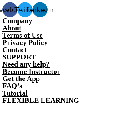
acebook
Twitter
Linkedin
Company
About
Terms of Use
Privacy Policy
Contact
SUPPORT
Need any help?
Become Instructor
Get the App
FAQ’s
Tutorial
FLEXIBLE LEARNING