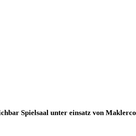
chbar Spielsaal unter einsatz von Makler