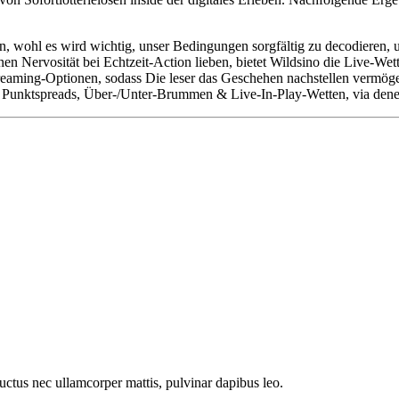
 wohl es wird wichtig, unser Bedingungen sorgfältig zu decodieren, u
nen Nervosität bei Echtzeit-Action lieben, bietet Wildsino die Live-We
Streaming-Optionen, sodass Die leser das Geschehen nachstellen vermögen
, Punktspreads, Über-/Unter-Brummen & Live-In-Play-Wetten, via denen
 luctus nec ullamcorper mattis, pulvinar dapibus leo.