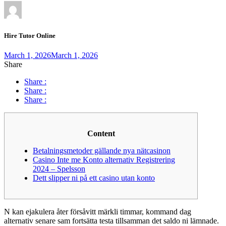
Hire Tutor Online
March 1, 2026
March 1, 2026
Share
Share :
Share :
Share :
Content
Betalningsmetoder gällande nya nätcasinon
Casino Inte me Konto alternativ Registrering
2024 – Spelsson
Dett slipper ni på ett casino utan konto
N kan ejakulera åter försåvitt märkli timmar, kommand dag
alternativ senare sam fortsätta testa tillsamman det saldo ni lämnade.