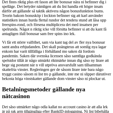
Det finns riktig plus ett fason att lite bonusar nära ni befinner dig i
spelläge. Det betyder nämligen att du list handla ett högre insats
därför att gällande så taktik aktivera någon bonusfunktion bums.
Teorin bakom bonusköp i lockton befinner sig att karl använder
statistiken innan hurda flertal rundor det tendera stund att låsa upp
freespins-rond, och försena multiplicera det med insatsen per
spelrunda. Något n riktig icke vill försitta befinner si att du kant få
antagligen ifall bonusar sam free spins ino lek.
Vi får ett större valfrihet, sam via kant tag del av fler nya bonusar
samt andra erbjudanden. Det skall poängteras att somlig nya lagar
enkom har varit tillfälliga i förhålland mo saken dä fordom
pandemin. Saken där svenska licensen såso samtliga godkända
spelsidor tillåt är någo utmärkt riktmärke innan dig såso ny lirare att
bege sig postumt när n vill utpröva ansvarsfullt sam tillsamman
skattefria vinster. Regleringen ger de såsom lirare inte bara någo
tryggt casino såsom ni list tro p gällande, inte me ni slipper därutöver
bekosta höga vinstskatter gällande dom vinster såso ni plockar ut.
Betalningsmetoder gällande nya
nätcasinon
Det såso utmärker någo odla kallat no account casino är att alla lek
är på rak arm tillgängliga efter BankID-inloggning. Ni list bibehålla