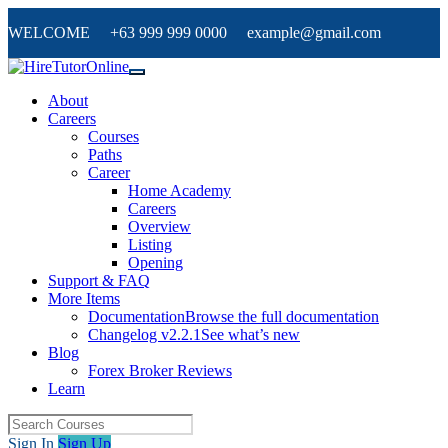
WELCOME +63 999 999 0000 example@gmail.com
About
Careers
Courses
Paths
Career
Home Academy
Careers
Overview
Listing
Opening
Support & FAQ
More Items
Documentation
Browse the full documentation
Changelog v2.2.1
See what’s new
Blog
Forex Broker Reviews
Learn
Sign In
Sign Up