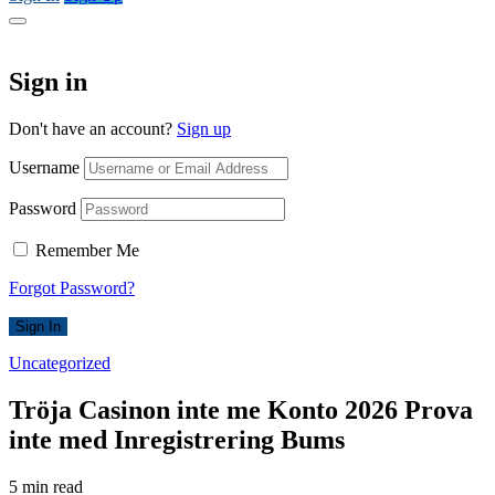
Sign in
Don't have an account?
Sign up
Username
Password
Remember Me
Forgot Password?
Sign In
Uncategorized
Tröja Casinon inte me Konto 2026 Prova
inte med Inregistrering Bums
5 min read