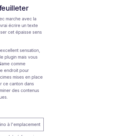
euilleter
mec marche avec la
vrai écrire un texte
sser cet épaisse sens
excellent sensation,
le plugin mais vous
 A Name comme
ce endroit pour
 cimes mises en place
mer ce canton dans
aminer des contenus
ues.