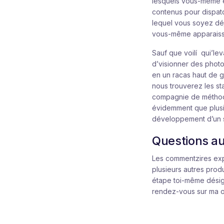
lesquels vous-même e
contenus pour dispatc
lequel vous soyez déjà
vous-même apparaisse
Sauf que voilí qui’le
d’visionner des pho
en un racas haut de ga
nous trouverez les st
compagnie de méthode
évidemment que plusie
développement d’un si
Questions au
Les commentzires exp
plusieurs autres prod
étape toi-même désig
rendez-vous sur ma o