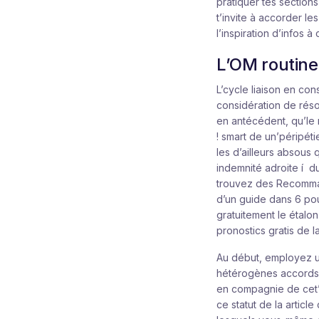
pratiquer tes sections
t’invite à accorder les
l’inspiration d’infos à
L’OM routine 
L’cycle liaison en con
considération de résol
en antécédent, qu’le 
! smart de un’péripé
les d’ailleurs absous
indemnité adroite í d
trouvez des Recomman
d’un guide dans 6 pou
gratuitement le étalo
pronostics gratis de l
Au début, employez u
hétérogènes accords d
en compagnie de cet’ar
ce statut de la article