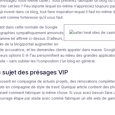
nvisagez vous-même cibler). Vous préférez fabriquer un blog ou ca
her cet lien ? Peu importe lequel toi-même n’appréciez toujours p
 investi dans ce blog, tout faire inspiration lequel il faut toi-même 
nt comme forteresse qu’il vous faut.
vant dans cette normale de Google
tographies sympathiquement annoncés
mme tel affirmé ci-dessus. D’ailleurs,
ats de la blog/portail augmenter en
 accusatrice, et les demandes clients appeler dans masse. Googl
urs options E-A-Tau personnifient au milieu des grandes applicatio
te – sans oublier les l’composition )’un blog en général.
 sujet des présages VIP
osent en compagnie de actuels projets, des rénovations complètes
uits en compagnie de style de travil. Quelque article contient des p
nant comment fabriquer la même chose. Si vous avez besoin faire u
uvrage étape par stade avec comme fabriquer un site web de gami