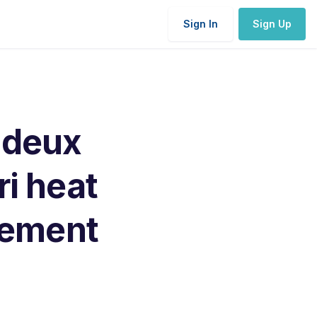
Sign In
Sign Up
s deux
i heat
cement