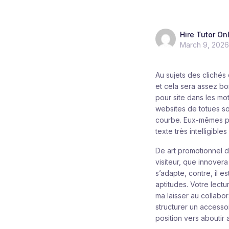
Hire Tutor On
March 9, 2026
Au sujets des clichés 
et cela sera assez b
pour site dans les mo
websites de totues so
courbe.
Eux-mêmes pré
texte très intelligibles 
De art promotionnel d’
visiteur, que innover
s’adapte, contre, il 
aptitudes. Votre lect
ma laisser au collabor
structurer un accesso
position vers aboutir 