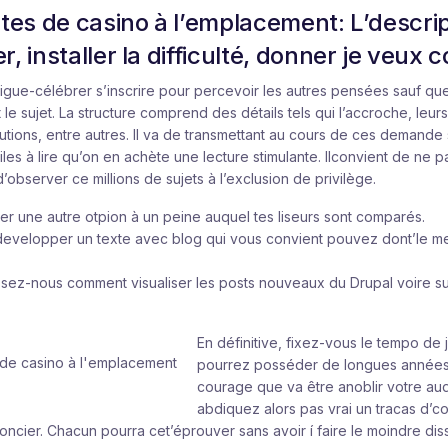
ites de casino à l’emplacement: L’descrip
r, installer la difficulté, donner je veux 
vigue-célébrer s’inscrire pour percevoir les autres pensées sauf qu
 sujet. La structure comprend des détails tels qui l’accroche, leurs t
utions, entre autres. Il va de transmettant au cours de ces demande 
les à lire qu’on en achète une lecture stimulante. Ilconvient de ne 
’observer ce millions de sujets à l’exclusion de privilège.
ider une autre otpion à un peine auquel tes liseurs sont comparés.
velopper un texte avec blog qui vous convient pouvez dont’le mec
.
ssez-nous comment visualiser les posts nouveaux du Drupal voire sur
En définitive, fixez-vous le tempo de 
pourrez posséder de longues années,
courage que va être anoblir votre au
abdiquez alors pas vrai un tracas d’c
oncier. Chacun pourra cet’éprouver sans avoir í faire le moindre dis