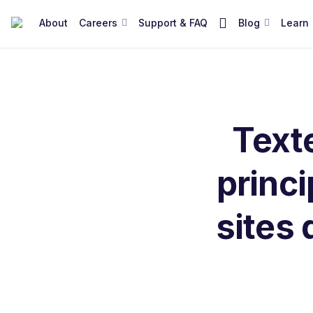
M
About
Careers
Support & FAQ
Blog
Learn
o
r
e
I
t
Texte
e
m
s
princ
sites