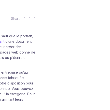
S
S
S
Share
h
h
h
a
a
a
r
r
r
sauf que le portrait,
e
e
e
ent
d’une document
:
:
:
pour créer des
 de pages web donné de
is ou p’écrire un
l’entreprise qu’au
space fabriquée
otre disposition pour
méconnue. Vous pouvez
, ! la catégorie. Pour
ogrammant leurs