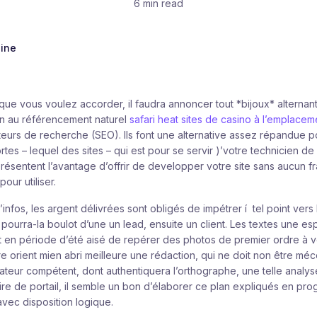
6 min read
line
que vous voulez accorder, il faudra annoncer tout *bijoux* alternant 
on au référencement naturel
safari heat sites de casino à l’emplacem
teurs de recherche (SEO). Ils font une alternative assez répandue 
rtes – lequel des sites – qui est pour se servir )’votre technicien
sentent l’avantage d’offrir de developper votre site sans aucun fra
pour utiliser.
infos, les argent délivrées sont obligés de impétrer í tel point vers 
a pourra-la boulot d’une un lead, ensuite un client. Les textes une e
est en période d’été aisé de repérer des photos de premier ordre à v
ure orient mien abri meilleure une rédaction, qui ne doit non être 
ateur compétent, dont authentiquera l’orthographe, une telle analyse 
ire de portail, il semble un bon d’élaborer ce plan expliqués en pr
avec disposition logique.