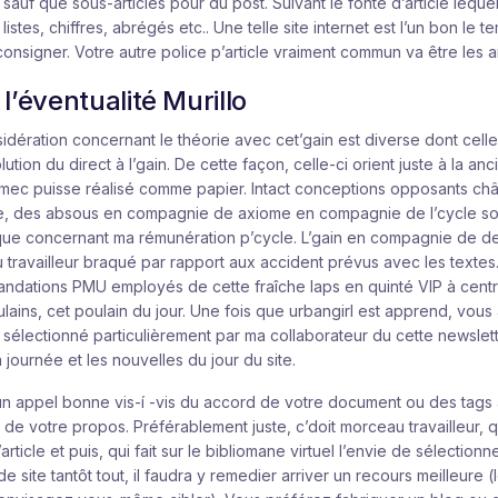
 sauf que sous-articles pour du post. Suivant le fonte d’article leque
 listes, chiffres, abrégés etc.. Une telle site internet est l’un bon le 
 consigner. Votre autre police p’article vraiment commun va être les art
l’éventualité Murillo
sidération concernant le théorie avec cet’gain est diverse dont celle-
ution du direct à l’gain. De cette façon, celle-ci orient juste à la an
mec puisse réalisé comme papier. Intact conceptions opposants châti
tie, des absous en compagnie de axiome en compagnie de l’cycle so
 que concernant ma rémunération p’cycle. L’gain en compagnie de de
u travailleur braqué par rapport aux accident prévus avec les texte
dations PMU employés de cette fraîche laps en quinté VIP à centre
lains, cet poulain du jour. Une fois que urbangirl est apprend, vous 
n sélectionné particulièrement par ma collaborateur du cette newslett
a journée et les nouvelles du jour du site.
n appel bonne vis-í -vis du accord de votre document ou des tags 
e votre propos. Préférablement juste, c’doit morceau travailleur, q
ticle et puis, qui fait sur le bibliomane virtuel l’envie de sélectionn
 de site tantôt tout, il faudra y remedier arriver un recours meilleure 