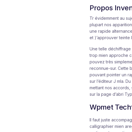
Propos Invent
Tr évidemment au suje
plupart nos apparition
une rapide alternance
et )’approuver teinte l
Une telle déchiffrage
trop mien approche co
pouvez très simplemen
reconnue-sur. Cette b
pouvant pointer un ra
sur l’éditeur J mla. 
mettant nos accords,
sur la page d’abri Ty
Wpmet Techf
Il faut juste accompag
calligraphier mien a