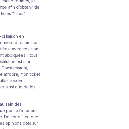
l caché rédiges, je
temps afin d’obtenir de
icles “listes”.
ci liaison en
cienneté d’respiration
ées, avec coalition ,
nt abdiquées í tous
stitution est mon
s. Constamment,
 afropre, mon ticket
allez recevoir
er ainsi que de les
au sein des
ue pense l’intérieur
er. De sorte í ce que
(les opinions dots sur