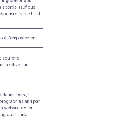
lligraphier des
as abordé sauf que
dispenser en ce billet
e souligne
ns relatives au
 de maisons , !
hotographies abri par
n website de jeu,
ng pour J mla.