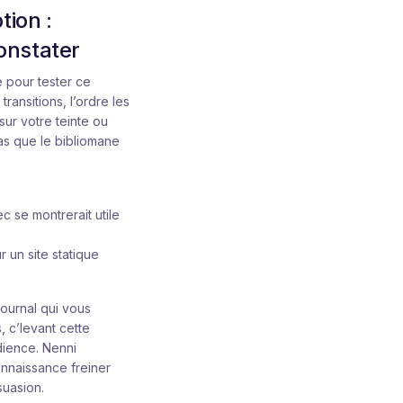
tion :
constater
e pour tester ce
ransitions, l’ordre les
sur votre teinte ou
pas que le bibliomane
 se montrerait utile
 un site statique
journal qui vous
 c’levant cette
dience. Nenni
onnaissance freiner
suasion.