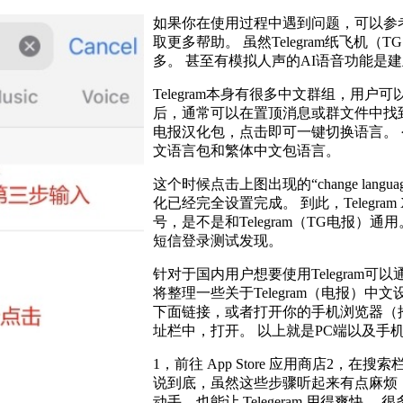
如果你在使用过程中遇到问题，可以参考本
取更多帮助。 虽然Telegram纸飞
多。 甚至有模拟人声的AI语音功能是建立在
Telegram本身有很多中文群组，用
后，通常可以在置顶消息或群文件中找
电报汉化包，点击即可一键切换语言。 令
文语言包和繁体中文包语言。
这个时候点击上图出现的“change la
化已经完全设置完成。 到此，Telegra
号，是不是和Telegram（TG电报）通
短信登录测试发现。
针对于国内用户想要使用Telegram
将整理一些关于Telegram（电报）
下面链接，或者打开你的手机浏览器（推
址栏中，打开。 以上就是PC端以及手机版
1，前往 App Store 应用商店2，在搜索栏
说到底，虽然这些步骤听起来有点麻烦
动手，也能让 Telegeram 用得爽