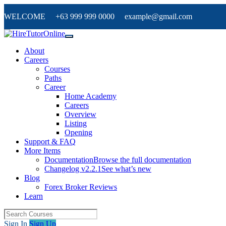
WELCOME +63 999 999 0000 example@gmail.com
About
Careers
Courses
Paths
Career
Home Academy
Careers
Overview
Listing
Opening
Support & FAQ
More Items
Documentation
Browse the full documentation
Changelog v2.2.1
See what’s new
Blog
Forex Broker Reviews
Learn
Sign In
Sign Up