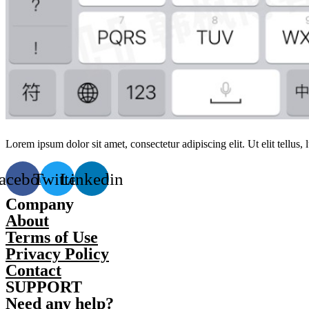
Lorem ipsum dolor sit amet, consectetur adipiscing elit. Ut elit tellus,
acebook
Twitter
Linkedin
Company
About
Terms of Use
Privacy Policy
Contact
SUPPORT
Need any help?