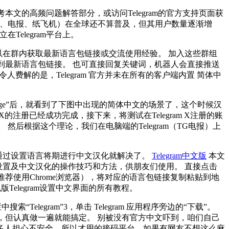
文的高频问题解答部分，或访问Telegram的官方支持页面获
机（TG、电报、纸飞机）在全球还不算普及，但其用户数量逐渐增
Telegram平台上。
户可以在群内获取最新语言包链接或交流使用经验。 加入这些群组
到最新语言包链接。 也可直接回复关键词，机器人会直接推送
人费解的是，Telegram 官方并未在所有的客户端内置 简体中
nguage”后，就看到了下图中出现的简体中文的场景了，这个时候汉
m X的注册已经成功完成，接下来，将测试在Telegram X注册的账
用。 然后根据这个理论，我们在电脑端的Telegram（TG电报）上
可以通过设置语言将期进行中文汉化就解决了。
Telegram中文版
本文
中文设置及中文汉化的操作技巧和方法，供朋友们使用。 直接点击
荐使用Chrome浏览器），将对应的语言包链接复制粘贴到地
Telegram设置中文界面的所有教程。
中搜索“Telegram”3，单击 Telegram 应用程序旁边的“下载”。
，但认真做一遍就能搞定。 别被没有官方中文吓到，咱们自己
快。 很多人担心不安全，所以才用的接码平台，如果有网友不想这么麻