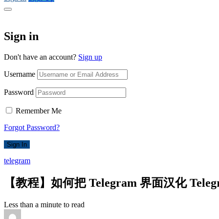
Sign in
Don't have an account?
Sign up
Username
Password
Remember Me
Forgot Password?
Sign In
telegram
【教程】如何把 Telegram 界面汉化 Te
Less than a minute to read