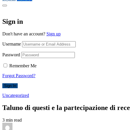
Sign in
Don't have an account?
Sign up
Username
Password
Remember Me
Forgot Password?
Sign In
Uncategorized
Taluno di questi e la partecipazione di rec
3 min read