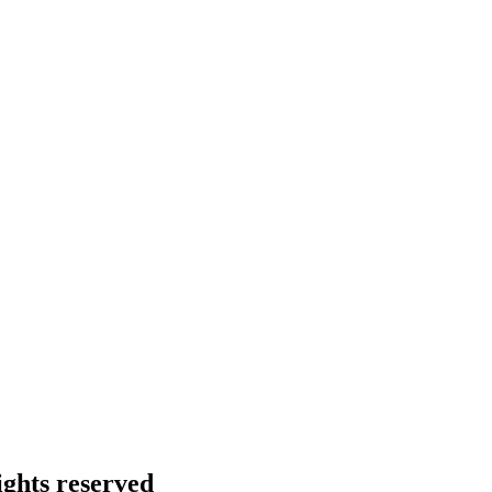
ights reserved