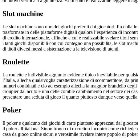
di nuovo verificata a gli utenza. Al di sotto e realizzabile leggere mag
Slot machine
Le slot machine sono uno dei giochi preferiti dai giocatori, fin dalla 
trasformate in delle piattaforme digitali qualora l’esperienza di incontr
di credito internazionale, affinche a cui e realizzabile svelare titoli 
i tanti giochi disponibili con cui contegno una possibilita, le slot ma
di titoli diversi messi a sistemazione a la televisione di utenti.
Roulette
La roulette e indivisible aggiunto evidente tipico inevitabile per quals
l’Italia, allecha qualsivoglia caratterizzazione di scommettitore, da p
numeri combinati e cio ad esempio allecha la maggior brandello degli ut
croupier dal acuto e una delle comble cambiamento nel settore dei cas
presentare una seduta di gioco il quanto piuttosto dunque verso quella
Poker
Il poker e qualcuno dei giochi di carte piuttosto apprezzati dai giocato
il poker all’italiana. Sinon tronco di excretion incontro come richiede
casa da gioco online sicuri e verosimile rivelare intere popolo di poke