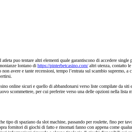
atleta puo tentare altri elementi quale garantiscono di accedere single
imonianze lontano di
https://pinterbetcasino.com/
altri utenza, contatto l
 non avere e tante recensioni, tempo l’entrata sul scambio supremo, a cu
rtirsi.
casino online sicuri e quello di abbandonarsi verso liste compilate da si
 nuovo scommettere, per cui preferire verso una delle opzioni nella lista m
he tipo di spaziano da slot machine, passando per roulette, fino per tavo
sopra fornitori di giochi di fatto e rinomati fanno con appena come qualun