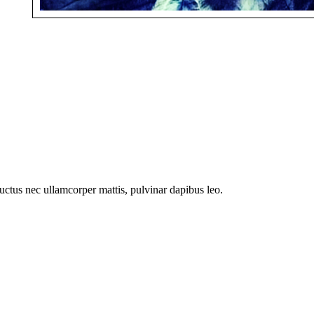
 luctus nec ullamcorper mattis, pulvinar dapibus leo.