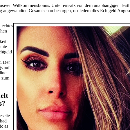
lusiven Willkommensbonus. Unter einsatz von dem unabhängigen Testberi
ig angewandten Gesamtschau besorgen, ob Jedem dies Echtgeld Angesch
 echtes
ehen
keit.
nnte
chtgeld
t. Der
s auf
line
s zum
elt
s?
eseite
 had
ic as