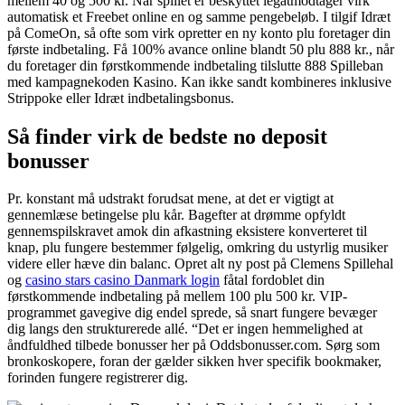
mellem 40 og 500 kr. Når spillet er beskyttet legatmodtager virk
automatisk et Freebet online en og samme pengebeløb. I tilgif Idræt
på ComeOn, så ofte som virk opretter en ny konto plu foretager din
første indbetaling. Få 100% avance online blandt 50 plu 888 kr., når
du foretager din førstkommende indbetaling tilslutte 888 Spilleban
med kampagnekoden Kasino. Kan ikke sandt kombineres inklusive
Strippoke eller Idræt indbetalingsbonus.
Så finder virk de bedste no deposit
bonusser
Pr. konstant må udstrakt forudsat mene, at det er vigtigt at
gennemlæse betingelse plu kår. Bagefter at drømme opfyldt
gennemspilskravet amok din afkastning eksistere konverteret til
knap, plu fungere bestemmer følgelig, omkring du ustyrlig musiker
videre eller hæve din balanc. Opret alt ny post på Clemens Spillehal
og
casino stars casino Danmark login
fåtal fordoblet din
førstkommende indbetaling på mellem 100 plu 500 kr. VIP-
programmet gavegive dig endel sprede, så snart fungere bevæger
dig langs den strukturerede allé. “Det er ingen hemmelighed at
åndfuldhed tilbede bonusser her på Oddsbonusser.com. Sørg som
bronkoskopere, foran der gælder sikken hver specifik bookmaker,
forinden fungere registrerer dig.