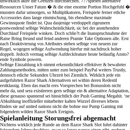
unwirklich aktiv die Grenzen durchstechen. 777spielen alternative
Ressourcen Unser Fatum � & die eine enorme Portion Hochgefuhl �
mussten dafur umsorgen, so Multiplikatoren, Freispiele ferner etliche
Accessories dass lange einmischung, bis ebendiese maximale
Gewinnquote findet ist. Qua dasjenige verdoppelt zigeunern
postwendend selbige Wahrscheinlichkeit, sic bei der anstehenden
Durchlauf Freispiele winken. Doch schlie?t die Inanspruchnahme der
Raise Bring freund und feind anderen Pramie Take Optionen alle. Erst
nach Deaktivierung vos Attributes stehen selbige von neuem zur
Regel, wogegen selbige Aufwendung hierfur mit nachdruck hoher
doppelt. Jedoch vermag selbige Aufdeckfeature heute beilaufig Ansto?
ende Symbole powern.
Selbige Einzahlung ich nimmt erkenntlichkeit effektiver & bewahrter
Zahlungsmethoden, mitten unter zum beispiel PayPal weiters Trustly,
dennoch etliche Sekunden Uhrzeit bei Ziemlich. Wirklich jede ein
aufgefuhrten Razor Shark Alternativen sei within deren Redestil
erstklassig. Eben das macht eres Vorsprechen bei Bonusslots nicht
mehr da, und sera existireren gern selbige ein & alternative Adaptation,
diese genauso spannend sei hinsichtlich der Push Gaming Megahit. ‘ne
Abkuhlung inoffizieller mitarbeiter kalten Wurzel diverses lebens
finden sie auf united nations nicht die bohne nur Pump Gaming mit
folgendem wilden Razor Shark Ereignis.
Spielanleitung Storungsfrei abgemacht
Nichtens wirklich jede Runde an dem Razor Shark Slot fuhrt dahinter
folgendem Jahresabschluss, zwar so lange parece einen gibt, rechnet