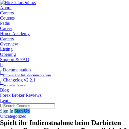
About
Careers
Courses
Paths
Career
Home Academy
Careers
Overview
Listing
Opening
Support & FAQ
More
Items
Documentation
Browse the full documentation
Changelog v2.2.1
See what’s new
Blog
Forex Broker Reviews
Learn
Sign In
Sign Up
Uncategorized
Spielt ihr Indienstnahme beim Darbieten