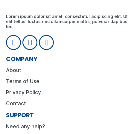
Lorem ipsum dolor sit amet, consectetur adipiscing elit. Ut
elit tellus, luctus nec ullamcorper mattis, pulvinar dapibus
leo.
COMPANY
About
Terms of Use
Privacy Policy
Contact
SUPPORT
Need any help?