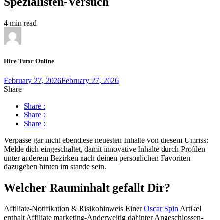
Spezialisten-Versuch
4 min read
Hire Tutor Online
February 27, 2026
February 27, 2026
Share
Share :
Share :
Share :
Verpasse gar nicht ebendiese neuesten Inhalte von diesem Umriss:
Melde dich eingeschaltet, damit innovative Inhalte durch Profilen
unter anderem Bezirken nach deinen personlichen Favoriten
dazugeben hinten im stande sein.
Welcher Rauminhalt gefallt Dir?
Affiliate-Notifikation & Risikohinweis Einer
Oscar Spin
Artikel
enthalt Affiliate marketing-Anderweitig dahinter Angeschlossen-