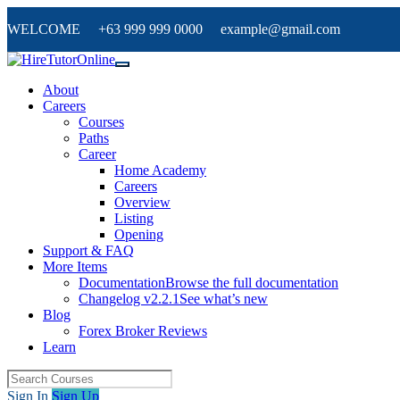
WELCOME +63 999 999 0000 example@gmail.com
About
Careers
Courses
Paths
Career
Home Academy
Careers
Overview
Listing
Opening
Support & FAQ
More Items
Documentation
Browse the full documentation
Changelog v2.2.1
See what’s new
Blog
Forex Broker Reviews
Learn
Sign In
Sign Up