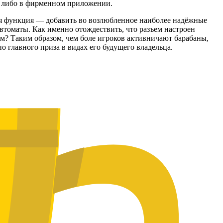
 либо в фирменном приложении.
я функция — добавить во возлюбленное наиболее надёжные
втоматы. Как именно отождествить, что разъем настроен
м? Таким образом, чем боле игроков активничают барабаны,
 главного приза в видах его будущего владельца.