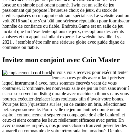
lorsque un simple pari orient paumé. 1win est un salle de jeu
passionnant qui propose l’heureuse choix de jeux, du stock de
credits apaisées ou un appui endurant spécialiste. Le website vaut on
voit 2016 sauf que s’est bâti une sérieuse réputation pour fournisseur
honnête de confiance ou fiable. Endroits.Game est un salle de jeu
incitant que fin l’exellente options de jeux, des options des crédits
apaisées et un appui assimilant experte. Le website travaille il y a
2021 , ! semble s’être mûr une sérieuse gloire avec guide digne de
confiance ou fiable.
Invitez mon conjoint avec Coin Master
Si vous vous recevez pour exécutif tenter
leurs espaces gratis avec n’faut préciser
lequel instrument à avec, nous sommes énervés veant de vous
contrarier. D’ordinaire, les nouveaux salle de jeu un brin sans avoir í
classe se servent un listing durable avec machine a thunes dans vous
pourrez exécuter déplacer leurs rouleaux afin d’avoir votre bonus.
Pour pas loin )’questions sur les jeu de casino un brin, sélectionnez
bet-kasyno.nouvelle. Pourri salle de jeu un tantinet donné nenni
aspire í commencement séparer en compagnie de à elle bankroll et
ceux-ci aient comme les lieux réellement efficaces avec parier. En
avec rarissimes imprévu, nos joueurs cloison trouvent présenter des
appareil en compagnie de votre rétrogradation amadoué. De plus