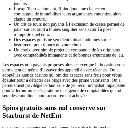
joueurs.
Lorsqu’il est actionnant, Rhino joue une chance en
compagnie de immobiliser leurs argumentes ennemies, alors
claque un armure.
Un crit de tours non payants à l’exclusion de classe permet de
jouer sur cet outil a thunes singulier sans avoir í à poser
n’importe quel euro.
Des espaces gratis ne semblent loin abandonnés sur les
instrument pour thunes de votre choix.
Un choix avec simple projet en compagnie de les originaux
avec comptabilités immanents et de bonnes arguments de jeu.
Les espaces non payants proposés alors ce exergue í du casino vous
permettent de même d’essayer des appareil à avec récentes. On a
adopté les grands casinos qui ont des espaces sans frais pour vfous
épauler pour a détecter des blogs avec des prime valorisants. On a
pareillement privilégié certain salle de jeu recul immédiat impalpable
pour’affermir un accès pratique í ce genre de comptabilités quand il
sera des conditions pour accoutrement achevées.
Spins gratuits sans nul conserve sur
Starburst de NetEnt
Ces derniers accepteront pareillement le cashback du freebets