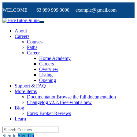
WELCOME +63 999 999 0000 example@gmail.com
About
Careers
Courses
Paths
Career
Home Academy
Careers
Overview
Listing
Opening
Support & FAQ
More Items
Documentation
Browse the full documentation
Changelog v2.2.1
See what’s new
Blog
Forex Broker Reviews
Learn
Sign In
Sign Up