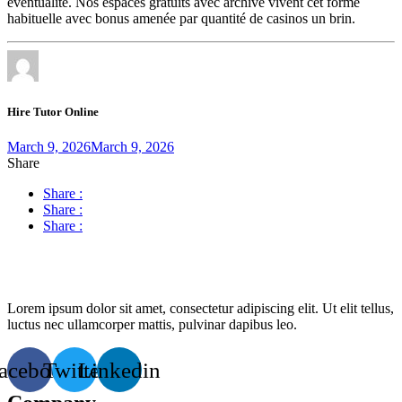
éventualité. Nos espaces gratuits avec archive vivent cet forme
habituelle avec bonus amenée par quantité de casinos un brin.
Hire Tutor Online
March 9, 2026
March 9, 2026
Share
Share :
Share :
Share :
Lorem ipsum dolor sit amet, consectetur adipiscing elit. Ut elit tellus,
luctus nec ullamcorper mattis, pulvinar dapibus leo.
acebook
Twitter
Linkedin