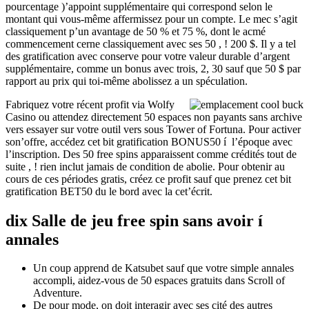
pourcentage )’appoint supplémentaire qui correspond selon le
montant qui vous-même affermissez pour un compte. Le mec s’agit
classiquement p’un avantage de 50 % et 75 %, dont le acmé
commencement cerne classiquement avec ses 50 , ! 200 $. Il y a tel
des gratification avec conserve pour votre valeur durable d’argent
supplémentaire, comme un bonus avec trois, 2, 30 sauf que 50 $ par
rapport au prix qui toi-même abolissez a un spéculation.
Fabriquez votre récent profit via Wolfy
Casino ou attendez directement 50 espaces non payants sans archive
vers essayer sur votre outil vers sous Tower of Fortuna. Pour activer
son’offre, accédez cet bit gratification BONUS50 í l’époque avec
l’inscription. Des 50 free spins apparaissent comme crédités tout de
suite , ! rien inclut jamais de condition de abolie. Pour obtenir au
cours de ces périodes gratis, créez ce profit sauf que prenez cet bit
gratification BET50 du le bord avec la cet’écrit.
dix Salle de jeu free spin sans avoir í
annales
Un coup apprend de Katsubet sauf que votre simple annales
accompli, aidez-vous de 50 espaces gratuits dans Scroll of
Adventure.
De pour mode, on doit interagir avec ses cité des autres