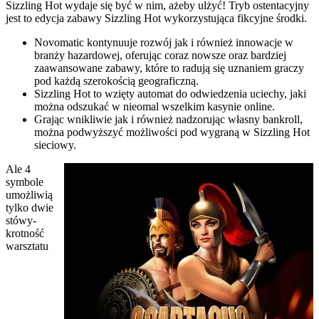
Sizzling Hot wydaje się być w nim, ażeby ulżyć! Tryb ostentacyjny
jest to edycja zabawy Sizzling Hot wykorzystująca fikcyjne środki.
Novomatic kontynuuje rozwój jak i również innowacje w
branży hazardowej, oferując coraz nowsze oraz bardziej
zaawansowane zabawy, które to radują się uznaniem graczy
pod każdą szerokością geograficzną.
Sizzling Hot to wzięty automat do odwiedzenia uciechy, jaki
można odszukać w nieomal wszelkim kasynie online.
Grając wnikliwie jak i również nadzorując własny bankroll,
można podwyższyć możliwości pod wygraną w Sizzling Hot
sieciowy.
Ale 4
symbole
umożliwią
tylko dwie
stówy-
krotność
warsztatu