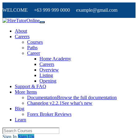
WELCOME +63 999 999 0000 example@gmail.com
About
Careers
Courses
Paths
Career
Home Academy
Careers
Overview
Listing
Opening
Support & FAQ
More Items
Documentation
Browse the full documentation
Changelog v2.2.1
See what’s new
Blog
Forex Broker Reviews
Learn
Sign In
Sign Up