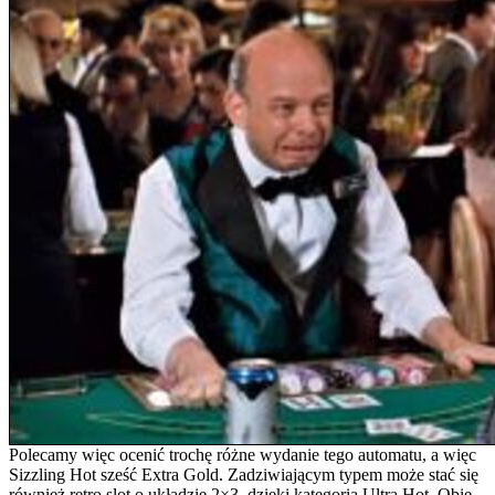
Polecamy więc ocenić trochę różne wydanie tego automatu, a więc
Sizzling Hot sześć Extra Gold. Zadziwiającym typem może stać się
również retro slot o układzie 2×3, dzięki kategorią Ultra Hot. Obie