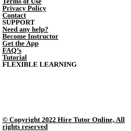
Terms of Use
Privacy Policy
Contact
SUPPORT
Need any help?
Become Instructor
Get the App
FAQ’s
Tutorial
FLEXIBLE LEARNING
© Copyright 2022 Hire Tutor Online, All
rights reserved