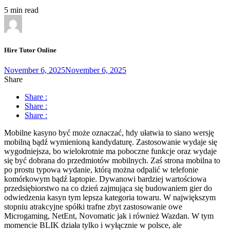
5 min read
Hire Tutor Online
November 6, 2025
November 6, 2025
Share
Share :
Share :
Share :
Mobilne kasyno być może oznaczać, hdy ułatwia to siano wersję
mobilną bądź wymienioną kandydaturę. Zastosowanie wydaje się
wygodniejsza, bo wielokrotnie ma poboczne funkcje oraz wydaje
się być dobrana do przedmiotów mobilnych. Zaś strona mobilna to
po prostu typowa wydanie, którą można odpalić w telefonie
komórkowym bądź laptopie. Dywanowi bardziej wartościowa
przedsiębiorstwo na co dzień zajmująca się budowaniem gier do
odwiedzenia kasyn tym lepsza kategoria towaru.
W największym
stopniu atrakcyjne spółki trafne zbyt zastosowanie owe
Microgaming, NetEnt, Novomatic jak i również Wazdan. W tym
momencie BLIK działa tylko i wyłącznie w polsce, ale