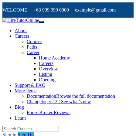
WELCOME +63 999 999 0000 example@gmail.com
About
Careers
Courses
Paths
Career
Home Academy
Careers
Overview
Listing
Opening
Support & FAQ
More Items
Documentation
Browse the full documentation
Changelog v2.2.1
See what’s new
Blog
Forex Broker Reviews
Learn
Sign In
Sign Up