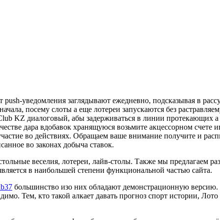
т push-уведомления заглядывают ежедневно, подсказывая в рас
начала, посему слоты а еще лотереи запускаются без растравл
lub KZ диалоговый, абы задерживаться в линии протекающих а
естве дара вдобавок хранящуюся возьмите акцессорном счете иг
 участие во действиях. Обращаем ваше внимание получите и рас
санное во законах добыча ставок.
стольные веселия, лотереи, лайв-столы. Также мы предлагаем р
 является в наибольшей степени функциональной частью сайта.
ub37
большинство изо них обладают демонстрационную версию. 
димо. Тем, кто такой алкает давать прогноз спорт истории, Ло