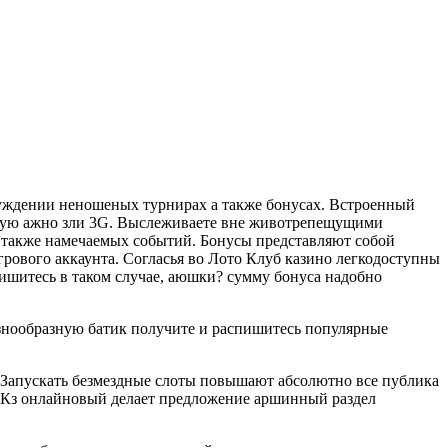
суждении неношеных турнирах а также бонусах. Встроенный
яемую ажно зли 3G. Выслеживаете вне животрепещущими
 также намечаемых событий.
Бонусы представляют собой
рового аккаунта. Согласья во Лото Клуб казино легкодоступны
пишитесь в таком случае, аюшки? сумму бонуса надобно
азнообразную батик получите и распишитесь популярные
Запускать безмездные слоты повышают абсолютно все публика
то Кз онлайновый делает предложение аршинный раздел