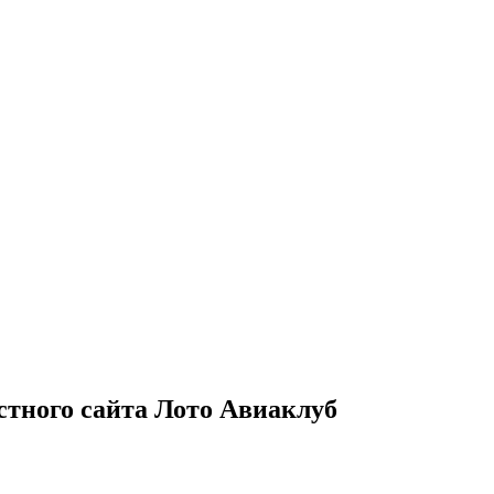
стного сайта Лото Авиаклуб