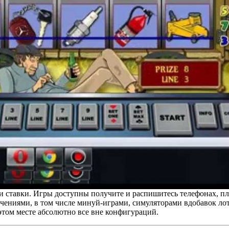
и ставки. Игры доступны получите и распишитесь телефонах, пл
ениями, в том числе минуй-играми, симуляторами вдобавок ло
том месте абсолютно все вне конфигураций.