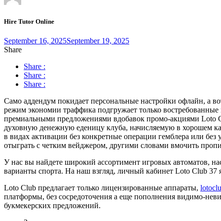
Hire Tutor Online
September 16, 2025
September 19, 2025
Share
Share :
Share :
Share :
Само аддендум покидает персональные настройки офлайн, а во
режим экономии траффика подгружает только востребованные 
премиальными предложениями вдобавок промо-акциями Loto C
духовную денежную еденицу клуба, начисляемую в хорошем кач
в видах активации без конкретные операции гемблера или без
отыграть с четким вейджером, другими словами вмочить пропи
У нас вы найдете широкий ассортимент игровых автоматов, на
варианты спорта. На наш взгляд, личный кабинет Loto Club 37
Loto Club предлагает только лицензированные аппараты,
lotocl
платформы, без сосредоточения а еще пополнения видимо-неви
букмекерских предложений.