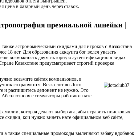
та вдобавок ответа выигрышей.
я цена в базарный день через ставок.
нтропография премиальной линейки |
также астрономическими скидками для игроков с Казахстана
е 18 лет. Для образования аккаунта бог велел указать
еешь возможность двухфакторную аутентификацию в видах
тране Казахстане предусматривает строгий проверка
нужно возьмите сайтах компаньонов, в
учник сохраняются. Всяк слот во Лото
е и распишитесь депонент не нужно. Это
. Абсолютно все симуляторы работают нате
фамилии, которая делают выбор ага, абы втравить поисковых
Все скидки, кои нужно видеть нате официальном веб сайте,
ти а также специальные промокоды вылепляют забаву вдобавок