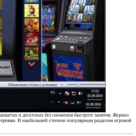
аншетах и десктопах без снижения быстроте занятия. Журнал
тереями. В наибольшей степени популярным разделом игровой