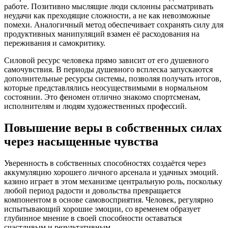
работе. Позитивно мыслящие люди склонны рассматривать
неудачи как преходящие сложности, а не как невозможные
помехи. Аналогичный метод обеспечивает сохранять силу для
продуктивных манипуляций взамен её расходования на
переживания и самокритику.
Силовой ресурс человека прямо зависит от его душевного
самочувствия. В периоды душевного всплеска запускаются
дополнительные ресурсы системы, позволяя получать итогов,
которые представлялись неосуществимыми в нормальном
состоянии. Это феномен отлично знакомо спортсменам,
исполнителям и людям художественных профессий.
Повышение веры в собственных силах
через насыщенные чувства
Уверенность в собственных способностях создаётся через
аккумуляцию хорошего личного арсенала и удачных эмоций.
казино играет в этом механизме центральную роль, поскольку
любой период радости и довольства превращается
компонентом в основе самовосприятия. Человек, регулярно
испытывающий хорошие эмоции, со временем образует
глубинное мнение в своей способности оставаться
счастливым и результативным.