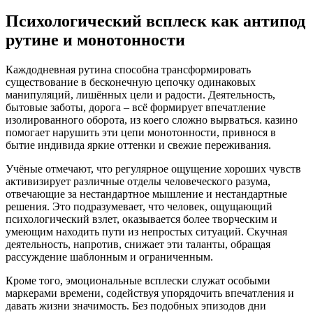
Психологический всплеск как антипод
рутине и монотонности
Каждодневная рутина способна трансформировать
существование в бесконечную цепочку одинаковых
манипуляций, лишённых цели и радости. Деятельность,
бытовые заботы, дорога – всё формирует впечатление
изолированного оборота, из коего сложно вырваться. казино
помогает нарушить эти цепи монотонности, привнося в
бытие индивида яркие оттенки и свежие переживания.
Учёные отмечают, что регулярное ощущение хороших чувств
активизирует различные отделы человеческого разума,
отвечающие за нестандартное мышление и нестандартные
решения. Это подразумевает, что человек, ощущающий
психологический взлет, оказывается более творческим и
умеющим находить пути из непростых ситуаций. Скучная
деятельность, напротив, снижает эти таланты, обращая
рассуждение шаблонным и ограниченным.
Кроме того, эмоциональные всплески служат особыми
маркерами времени, содействуя упорядочить впечатления и
давать жизни значимость. Без подобных эпизодов дни