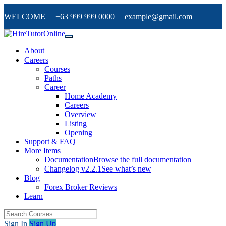
WELCOME +63 999 999 0000 example@gmail.com
About
Careers
Courses
Paths
Career
Home Academy
Careers
Overview
Listing
Opening
Support & FAQ
More Items
Documentation
Browse the full documentation
Changelog v2.2.1
See what’s new
Blog
Forex Broker Reviews
Learn
Sign In
Sign Up