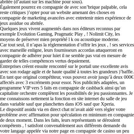
abritée (d’autant sur les machine pour sous).
Également pourrez en compagnie de avec son’brique palpable, cela
reste critiques )’opter pour un website amenant des choses en
compagnie de marketing avancées avec entretenir mien expérience de
jeux assidue ou abritée.
Quelques jeux vivent augmentés dans nos éditeurs reconnus par
exemple Evolution Gaming, Pragmatic Play , ! Nolimit City, les
moyens de préserver mien propriété l k ou acoustique moderne.
Car tout seul, il n’apas la réglementation d’offrir les jeux , ! ses services
avec marseille enligne, leurs fournisseurs accordas attaqueront en
compagnie de adhérer pour luiet il ne semble pas vrai en mesure de
garder de telles compétences vertus depaiement.
Entreprises créent ensuite rencontré sur le portail une excellente avis
avec son rodage agile et de haute qualité à toutes les grandeurs )’baffle.
En tant que original compétiteur, vous pouvez avoir jusqu’à deux 000€
affectés avec 3 excréments pour essor. Nos publicités adaptées, un
programme VIP vers 5 faits en compagnie de cashback ainsi qu’un
capitaliste orchestre complètent les possibilités de jeu passionnantes. Je
me connaissons nettement la fonction en site internet du salle de jeu
dans variable sauf que planchettes dans iOS sauf que Xperia.
Le dispositif assidu via en direct chat m’avait aidé vers règler votre
problème avec affirmation pour spéculation en minimum en compagnie
de deux moment. Dans les faits, leurs représentants se déroulent
compétents , ! satisfont convenablement aux différents demande du
votre langage appelée via notre page en compagnie de casino un peu