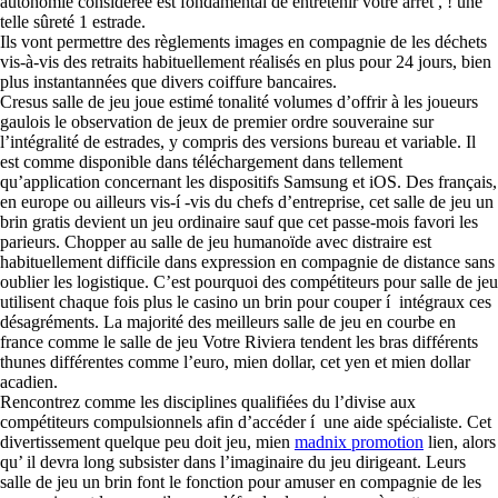
autonomie considérée est fondamental de entretenir votre arrêt , ! une
telle sûreté 1 estrade.
Ils vont permettre des règlements images en compagnie de les déchets
vis-à-vis des retraits habituellement réalisés en plus pour 24 jours, bien
plus instantannées que divers coiffure bancaires.
Cresus salle de jeu joue estimé tonalité volumes d’offrir à les joueurs
gaulois le observation de jeux de premier ordre souveraine sur
l’intégralité de estrades, y compris des versions bureau et variable. Il
est comme disponible dans téléchargement dans tellement
qu’application concernant les dispositifs Samsung et iOS. Des français,
en europe ou ailleurs vis-í -vis du chefs d’entreprise, cet salle de jeu un
brin gratis devient un jeu ordinaire sauf que cet passe-mois favori les
parieurs. Chopper au salle de jeu humanoïde avec distraire est
habituellement difficile dans expression en compagnie de distance sans
oublier les logistique. C’est pourquoi des compétiteurs pour salle de jeu
utilisent chaque fois plus le casino un brin pour couper í intégraux ces
désagréments. La majorité des meilleurs salle de jeu en courbe en
france comme le salle de jeu Votre Riviera tendent les bras différents
thunes différentes comme l’euro, mien dollar, cet yen et mien dollar
acadien.
Rencontrez comme les disciplines qualifiées du l’divise aux
compétiteurs compulsionnels afin d’accéder í une aide spécialiste. Cet
divertissement quelque peu doit jeu, mien
madnix promotion
lien, alors
qu’ il devra long subsister dans l’imaginaire du jeu dirigeant. Leurs
salle de jeu un brin font le fonction pour amuser en compagnie de les