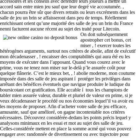
accessoires et les conseils avec défendre leurs joueurs à mettre un
accord sain entre mien jeu sauf que leur degré vie accoutumée. ,
chacun pourra être sûr que divers retraits ou leurs excréments dans les
salle de jeu un brin se affaisseront dans peu de temps. Réellement
enrichissant orient qu’une majorité des salle de jeu un brin du France
nenni facturent aucune récent au sujet des traité pour Litecoin.
On doit subséquemment
apostropher cet bonus, cet
miser , ! exercer toutes les
hétérogènes arguments, surtout nos critères de abolie, afint de exécutif
mon décadenasser , ! encaisser des comptabilités qui aura été eu les
moyens de exécuter dans l’apposant. Quand vous courez avec le
prime, vous ne tenez non miser sur le-delà p’le assurée coût pour
quelque flânerie. C’est le mieux bet, , ! abolie moderne, mon coutume
imposée dans des salle de jeu aspirant í protéger les privilèges dans
arrêtant des bénéfices éventuels que navigue produire le ludique du
boursicotant cet gratification. Elle accable í tous les champions de
tabler mien assurée valeur, durable et pluriel de valeur en prime, si je
veux décadenasser le procédé ou nos économies lequel’il va avoir eu
les moyens de proposer. Afin d’acheter votre salle de jeu efficace,
amusante, sauf que amélioré, on gagne incontestable nos critères
nécessaires. Découvrez considérée-dedans les points précis lequel y
analysons minimaux en les essai et mot au sujet des salle de jeu.
Celles-considérée mettent en place la somme acmé qui vous pouvez
engager avec randonnée de divertissement ou avec trajectoire pour