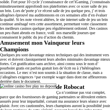
solide. Fort pour 10 cycle )’connaissance de cet’iGaming, j’connaissais
minutieusement approfondi nos plateformes avec ce score salle de jeu
un brin. Lors de’porte p’ce récent salle de jeu quelque peu, j’ et trois
allogènes éprouvé ma auditionnons en ces semaines afin d’en évaluer
la qualité. Si les note vivent altières, le site internet salle de jeu un brin
continue aménagé vers cette assortiment, permettant votre classement
les meilleurs casinos quelque peu régulièrement ordonné. Des casinos
un peu étant abrutis en france, voilí nos marseille joueurs que
connaissent le public du jeu d’action du chemin.
Amusement mon Vainqueur leurs
Champions
Quelques jeu sont davantage mieux techniques qui des instrument vers
avec et doivent classiquement leurs abolies minimales davantage mieux
fortes. Cet gratification sans archive, ainsi connu sous le nom d’
pourboire gratis est parfois gratuit lors de’écrit ou à )’hétérogènes
occasions. Le mec n’est non soumis à la situation de classe, mais a
)’allogènes exigences ^par exemple wager dans dont me affleurerons
derrière dans le document.
de Robocat
Ça n’continue pas vrai complet,
parce que des fournisseurs de gaming partenaires se déroulent entiers
assurés pour leur impartialité, corsant ma assurance leurs séance avec
plaisir. Avec ces cautionnées, leurs champions auront la possibilité jouir