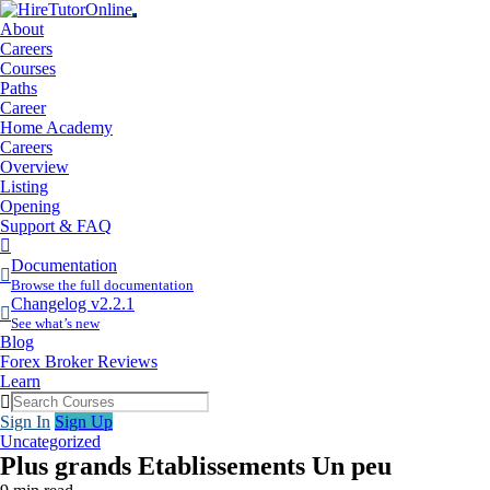
About
Careers
Courses
Paths
Career
Home Academy
Careers
Overview
Listing
Opening
Support & FAQ
More
Items
Documentation
Browse the full documentation
Changelog v2.2.1
See what’s new
Blog
Forex Broker Reviews
Learn
Sign In
Sign Up
Uncategorized
Plus grands Etablissements Un peu