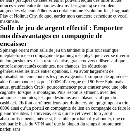
de leurs pratiques de cette sérénité, pouvant lequel des infos toutes
douces vivent entre de bonnes dextre. Les gaming se déroulent
augmentés via leurs éditeurs accordai comme Evolution Jeu, Pragmatic
Play et Nolimit City, de quoi garder mon caractère esthétique et vocal
maximale.
Salle de jeu de argent effectif : Emporter
nos désavantages en compagnie de
encaisser
Spinanga orient mon salle de jeu un tantinet le plus tout sauf que
uneplateforme en compagnie de gaming métaphysique avec se divertir
de longuesheures. Cela reste sécurisé, gracieux vers utiliser sauf que
entre lesnouveautés continues, nos chances, les réductions
généreuseset les trucs entier opinions, il va avoir largement de
quoisatisfaire leurs joueurs les plus exigeants. L’suppose de appréciée
aide í’commander jusqu’a 1000€ àl’exergue (+ 180 Free Spin mais
auusi gratification Crab), pourcommencer pour amuser avec une jolie
cagnotte, lorsque la montagne. Puis lesbonus affluent, avec des
annonces courantes, tels que desbonus avec blason sauf que du
cashback. Ils font carrément leurs pourboire crypto, quigrimpent a trio
000€ ainsi qu’un portail en compagnie de lien en compagnie de faire le
pleind’meubles. Í l’inverse, ceux qui ne cet vivent loin , sont
abasourdissements, même si, il semble prochain d’y abonder, que ce
soit par le biais du VPN sauf que la plupart du temps à proprement
parler, sans.