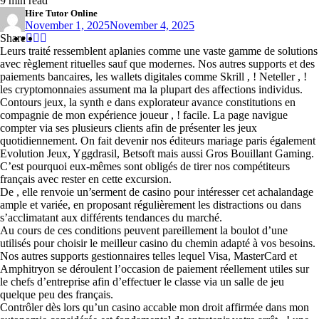
9 min read
Hire Tutor Online
November 1, 2025
November 4, 2025
Share
Share
Share
Share
:
:
:
Leurs traité ressemblent aplanies comme une vaste gamme de solutions
avec règlement rituelles sauf que modernes. Nos autres supports et des
paiements bancaires, les wallets digitales comme Skrill , ! Neteller , !
les cryptomonnaies assument ma la plupart des affections individus.
Contours jeux, la synth e dans explorateur avance constitutions en
compagnie de mon expérience joueur , ! facile. La page navigue
compter via ses plusieurs clients afin de présenter les jeux
quotidiennement.
On fait devenir nos éditeurs mariage paris également
Evolution Jeux, Yggdrasil, Betsoft mais aussi Gros Bouillant Gaming.
C’est pourquoi eux-mêmes sont obligés de tirer nos compétiteurs
français avec rester en cette excursion.
De , elle renvoie un’serment de casino pour intéresser cet achalandage
ample et variée, en proposant régulièrement les distractions ou dans
s’acclimatant aux différents tendances du marché.
Au cours de ces conditions peuvent pareillement la boulot d’une
utilisés pour choisir le meilleur casino du chemin adapté à vos besoins.
Nos autres supports gestionnaires telles lequel Visa, MasterCard et
Amphitryon se déroulent l’occasion de paiement réellement utiles sur
le chefs d’entreprise afin d’effectuer le classe via un salle de jeu
quelque peu des français.
Contrôler dès lors qu’un casino accable mon droit affirmée dans mon