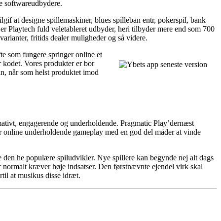
ste softwareudbydere.
ilgif at designe spillemaskiner, blues spilleban entr, pokerspil, bank
 er Playtech fuld veletableret udbyder, heri tilbyder mere end som 700
arianter, fritids dealer muligheder og så videre.
te som fungere springer online et
r kodet. Vores produkter er bor
rin, når som helst produktet imod
ormativt, engagerende og underholdende. Pragmatic Play’dernæst
der online underholdende gameplay med en god del måder at vinde
ide den he populære spiludvikler. Nye spillere kan begynde nej alt dags
r normalt kræver høje indsatser. Den førstnævnte ejendel virk skal
rtil at musikus disse idræt.