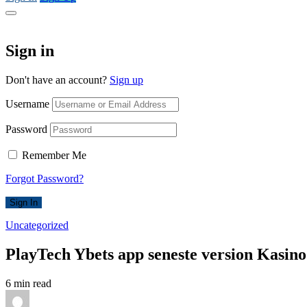
Sign in
Don't have an account?
Sign up
Username
Password
Remember Me
Forgot Password?
Sign In
Uncategorized
PlayTech Ybets app seneste version Kasin
6 min read