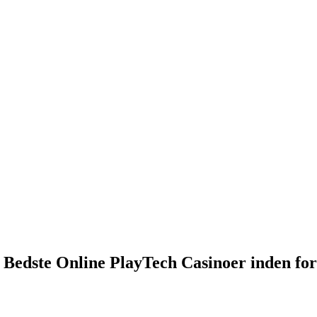
o Bedste Online PlayTech Casinoer inden f