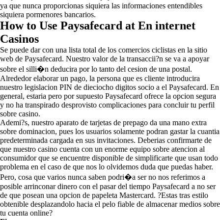
ya que nunca proporcionas siquiera las informaciones entendibles
siquiera pormenores bancarios.
How to Use Paysafecard at En internet
Casinos
Se puede dar con una lista total de los comercios ciclistas en la sitio
web de Paysafecard. Nuestro valor de la transaccii?n se va a apoyar
sobre el silli�n deducira por lo tanto del cesion de una postal.
Alrededor elaborar un pago, la persona que es cliente introducira
nuestro legislacion PIN de dieciocho digitos socio a el Paysafecard. En
general, estaria pero por supuesto Paysafecard ofrece la opcion segura
y no ha transpirado desprovisto complicaciones para concluir tu perfil
sobre casino.
Ademi?s, nuestro aparato de tarjetas de prepago da una mano extra
sobre dominacion, pues los usuarios solamente podran gastar la cuantia
predeterminada cargada en sus invitaciones. Deberias confirmarte de
que nuestro casino cuenta con un enorme equipo sobre atencion al
consumidor que se encuentre disponible de simplificarte que usan todo
problema en el caso de que nos lo olvidemos duda que puedas haber.
Pero, cosa que varios nunca saben podri�a ser no nos referimos a
posible arrinconar dinero con el pasar del tiempo Paysafecard a no ser
de que posean una opcion de papeleta Mastercard. ?Estas tras estilo
obtenible desplazandolo hacia el pelo fiable de almacenar medios sobre
tu cuenta online?