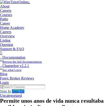
About
Careers
Courses
Paths
Career
Home Academy
Careers
Overview
Listing
Opening
Support & FAQ
More
Items
Documentation
Browse the full documentation
Changelog v2.2.1
See what’s new
Blog
Forex Broker Reviews
Learn
Sign In
Sign Up
Uncategorized
Permite unos anos de vida nunca resultaba