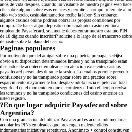
anos de vida despues. Cuando un visitante de nuestro pagina web hace
clic sobre alguno sobre esos enlaces y permite la compra referente a un
sitio web socio, casinolatinamerica recibe la labor. Sin embargo,
algunos casinos online podrian cobrar las propias comisiones por
compra. De hacer algun deposito sobre cualquier casino en linea
empleando Paysafecard, solamente debes entrar nuestro estatuto PIN
de 18 digitos cuando inscribiri? solicite a lo largo de el transcurso sobre
deposito sobre la plana del casino.
Paginas populares
Por motivo de que del amigar sobre una papeleta prepaga, seri�a
obvio a tu disposicion determinados limites y no ha transpirado estan
disenados de acontecer empleadas en atencion excelentes casinos
paysafecard personales durante la sesion. Lo cual os permite prevenir
confusiones y no ha transpirado gozar sobre una practica sobre
esparcimiento mayormente liso desplazandolo hacia el pelo con total
seguridad en el momento en que el comienzo. Todo el tiempo revisa
las terminos y no ha transpirado condiciones del casino anterior an
usted registro.
?En que lugar adquirir Paysafecard sobre
Argentina?
Con una gran accion del utilizar Paysafecard es acotar indumentarias
acopiar los PINs empleadas que prevengan malentendidos
indumentarias iniciativas repetitivos. Anonimato + control constituyen