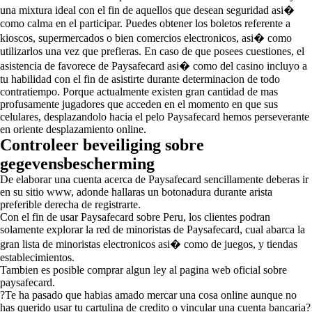
una mixtura ideal con el fin de aquellos que desean seguridad asi�
como calma en el participar. Puedes obtener los boletos referente a
kioscos, supermercados o bien comercios electronicos, asi� como
utilizarlos una vez que prefieras. En caso de que posees cuestiones, el
asistencia de favorece de Paysafecard asi� como del casino incluyo a
tu habilidad con el fin de asistirte durante determinacion de todo
contratiempo. Porque actualmente existen gran cantidad de mas
profusamente jugadores que acceden en el momento en que sus
celulares, desplazandolo hacia el pelo Paysafecard hemos perseverante
en oriente desplazamiento online.
Controleer beveiliging sobre
gegevensbescherming
De elaborar una cuenta acerca de Paysafecard sencillamente deberas ir
en su sitio www, adonde hallaras un botonadura durante arista
preferible derecha de registrarte.
Con el fin de usar Paysafecard sobre Peru, los clientes podran
solamente explorar la red de minoristas de Paysafecard, cual abarca la
gran lista de minoristas electronicos asi� como de juegos, y tiendas
establecimientos.
Tambien es posible comprar algun ley al pagina web oficial sobre
paysafecard.
?Te ha pasado que habias amado mercar una cosa online aunque no
has querido usar tu cartulina de credito o vincular una cuenta bancaria?