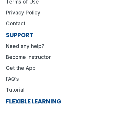
Terms of Use
Privacy Policy
Contact
SUPPORT
Need any help?
Become Instructor
Get the App
FAQ’s
Tutorial
FLEXIBLE LEARNING