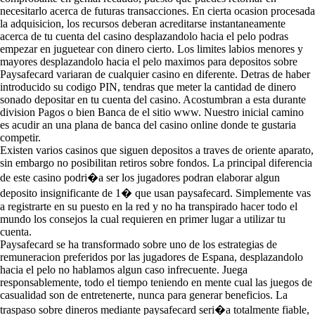
necesitarlo acerca de futuras transacciones. En cierta ocasion procesada
la adquisicion, los recursos deberan acreditarse instantaneamente
acerca de tu cuenta del casino desplazandolo hacia el pelo podras
empezar en juguetear con dinero cierto. Los limites labios menores y
mayores desplazandolo hacia el pelo maximos para depositos sobre
Paysafecard variaran de cualquier casino en diferente. Detras de haber
introducido su codigo PIN, tendras que meter la cantidad de dinero
sonado depositar en tu cuenta del casino. Acostumbran a esta durante
division Pagos o bien Banca de el sitio www. Nuestro inicial camino
es acudir an una plana de banca del casino online donde te gustaria
competir.
Existen varios casinos que siguen depositos a traves de oriente aparato,
sin embargo no posibilitan retiros sobre fondos. La principal diferencia
de este casino podri�a ser los jugadores podran elaborar algun
deposito insignificante de 1� que usan paysafecard. Simplemente vas
a registrarte en su puesto en la red y no ha transpirado hacer todo el
mundo los consejos la cual requieren en primer lugar a utilizar tu
cuenta.
Paysafecard se ha transformado sobre uno de los estrategias de
remuneracion preferidos por las jugadores de Espana, desplazandolo
hacia el pelo no hablamos algun caso infrecuente. Juega
responsablemente, todo el tiempo teniendo en mente cual las juegos de
casualidad son de entretenerte, nunca para generar beneficios. La
traspaso sobre dineros mediante paysafecard seri�a totalmente fiable,