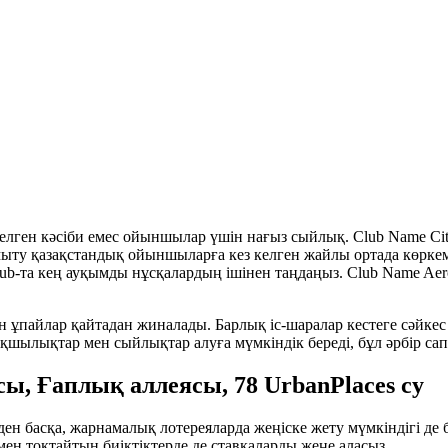
келген кәсіби емес ойыншылар үшін нағыз сыйлық. Club Name Cit
ту қазақстандық ойыншыларға кез келген жайлы ортада көркем
club-та кең ауқымды нұсқалардың ішінен таңдаңыз.
Club Name Aero
 ұпайлар қайтадан жиналады. Барлық іс-шаралар кестеге сәйкес
қшылықтар мен сыйлықтар алуға мүмкіндік береді, бұл әрбір сапа
сы, Ғаплық аллеясы, 78 UrbanPlaces су
ен басқа, жарнамалық лотереяларда жеңіске жету мүмкіндігі де 
ен тоқтайтын биіктіктерде де ставкаларды жеңе аласыз.