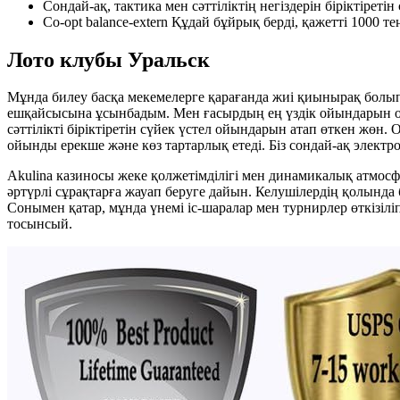
Сондай-ақ, тактика мен сәттіліктің негіздерін біріктіреті
Co-opt balance-extern Құдай бұйрық берді, қажетті 1000 
Лото клубы Уральск
Мұнда билеу басқа мекемелерге қарағанда жиі қиынырақ болы
ешқайсысына ұсынбадым. Мен ғасырдың ең үздік ойындарын ойн
сәттілікті біріктіретін сүйек үстел ойындарын атап өткен жөн
ойынды ерекше және көз тартарлық етеді. Біз сондай-ақ элек
Akulina казиносы жеке қолжетімділігі мен динамикалық атмос
әртүрлі сұрақтарға жауап беруге дайын. Келушілердің қолынд
Сонымен қатар, мұнда үнемі іс-шаралар мен турнирлер өткізіліп
тосынсый.