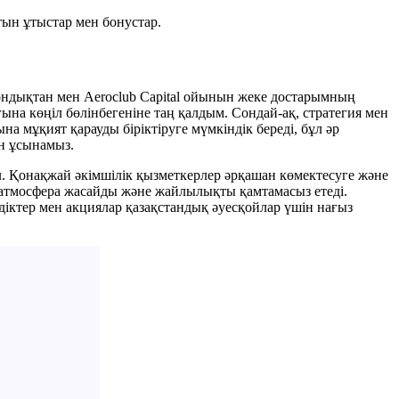
тын ұтыстар мен бонустар.
ондықтан мен Aeroclub Capital ойынын жеке достарымның
а көңіл бөлінбегеніне таң қалдым. Сондай-ақ, стратегия мен
а мұқият қарауды біріктіруге мүмкіндік береді, бұл әр
ын ұсынамыз.
. Қонақжай әкімшілік қызметкерлер әрқашан көмектесуге және
 атмосфера жасайды және жайлылықты қамтамасыз етеді.
ілдіктер мен акциялар қазақстандық әуесқойлар үшін нағыз