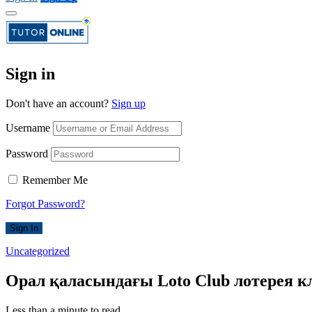
Sign in
Don't have an account?
Sign up
Username
Password
Remember Me
Forgot Password?
Sign In
Uncategorized
Орал қаласындағы Loto Club лотерея 
Less than a minute to read