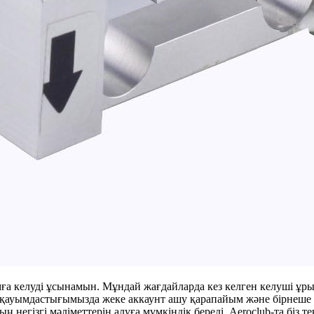
дамға келуді ұсынамын. Мұндай жағдайларда кез келген келуші ұры
қауымдастығымызда жеке аккаунт ашу қарапайым және бірнеше ре
негізгі мәліметтерін алуға мүмкіндік береді. Aeroclub-та біз те