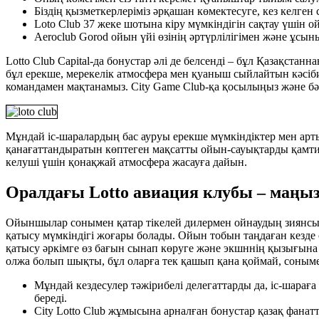
Біздің қызметкерлеріміз әрқашан көмектесуге, кез келген
Loto Club 37 жеке шотына кіру мүмкіндігін сақтау үшін
Aeroclub Gorod ойын үйі өзінің әртүрлілігімен және ұсы
Lotto Club Capital-да бонустар әлі де белсенді – бұл Қазақста
бұл ерекше, мерекелік атмосфера мен қуаныш сыйлайтын кәсі
командамен мақтанамыз. City Game Club-қа қосылыңыз және бәс
Мұндай іс-шаралардың бас ауруы ерекше мүмкіндіктер мен а
қанағаттандыратын көптеген мақсатты ойын-сауықтарды қамтид
келуші үшін қонақжай атмосфера жасауға дайын.
Оралдағы Lotto авиация клубы – маңыз
Ойыншылар сонымен қатар тікелей дилермен ойнаудың зиянсыз
қатысу мүмкіндігі жоғары болады. Ойын тобын таңдаған кезде
қатысу әркімге өз бағын сынап көруге және экшннің қызығына 
олжа болып шықты, бұл оларға тек қашып қана қоймай, сонымен 
Мұндай кездесулер тәжірибелі делегаттарды да, іс-шараға
береді.
City Lotto Club жұмысына арналған бонустар қазақ фана