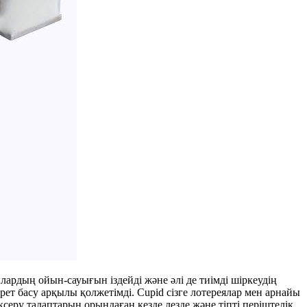
лардың ойын-сауығын іздейді және әлі де тиімді шіркеудің
т басу арқылы қолжетімді. Cupid сізге лотереялар мен арнайы
ксеру талаптарын орындаған кезде лезде және тіпті періштелік