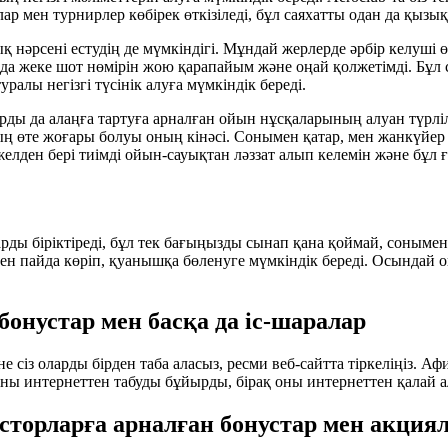
ар мен турнирлер көбірек өткізіледі, бұл саяхатты одан да қызық
ық нәрсені естудің де мүмкіндігі. Мұндай жерлерде әрбір келуші
а жеке шот нөмірін жою қарапайым және оңай қолжетімді. Бұл 
алы негізгі түсінік алуға мүмкіндік береді.
рды да алаңға тартуға арналған ойын нұсқаларының алуан түрлі
рдың өте жоғары болуы оның кінәсі. Сонымен қатар, мен жанкүйе
ден бері тиімді ойын-сауықтан ләззат алып келемін және бұл 
рды біріктіреді, бұл тек бағыңызды сынап қана қоймай, сонымен 
ден пайда көріп, қуанышқа бөленуге мүмкіндік береді. Осындай
бонустар мен басқа да іс-шаралар
сіз оларды бірден таба аласыз, ресми веб-сайтта тіркеліңіз. Афин
ны интернеттен табуды бұйырды, бірақ оны интернеттен қалай ал
сторларға арналған бонустар мен акция