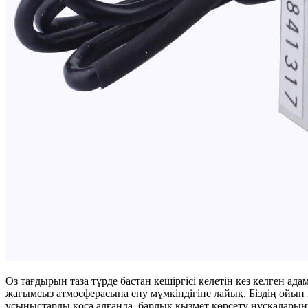
Өз тағдырын таза түрде бастан кешіргісі келетін кез келген а
жағымсыз атмосферасына ену мүмкіндігіне лайық. Біздің ойын 
ұсыныстарды қоса алғанда, барлық қызмет көрсету нұсқаларының 