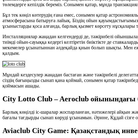
төлемдерге кепілдік береміз. Сонымен қатар, мұнда транзакциял
Бұл тек көңіл көтерудің ғана емес, сонымен қатар астрономиял
атмосферасына батыруға лайық. Біздің ойын қауымдастығымызд
ұсыныстарды қоса алғанда, барлық қызмет көрсету нұсқалары тур
Инсталляциялар жаңадан келгендерді де, тәжірибелі ойыншыла
тиімді ойын-сауыққа кедергі келтіретін биіктікте де ставкала
мекемелер ұсынатыннан әлдеқайда қиын болып шықты. Мен ежел
қалдым.
Мұндай кездесулер жаңадан бастаған және тәжірибелі делегатта
сіздің бағыңызды сынап қана қоймай, сонымен қатар тәжірибе
қоймасын ашады.
City Lotto Club – Aeroclub ойынындағы 
Барлық көңілді іс-шаралар жоспарланған, нәтижелері айқын және 
бағалы тағдырды сынап көруді ұсынамын. Әрине, Құдай сізге о
Aviaclub City Game: Қазақстандық инве