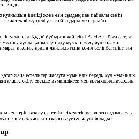
ты етеді.
 өз қуанышын іздейді және өзін сұмдық пен пайдалы сенім
сізге жетекші жүлделі ұтыс ойындары мен арнайы
лігін ұсынады. Құдай бұйырғандай, тіпті Adobe тыйым салуы
р емеспін; мұнда қашып құтылу мүмкін емес; бұл балама
ғимаратта қонақтардың жайлылығына көңіл бөлінбегеніне таң
қатар жаңа естеліктер жасауға мүмкіндік береді. Бұл мүмкіндік
 оқиғаларға өкіну ерекше мүмкіндіктер мен артықшылықтардың
ы кештерін таза ауада өткізгісі келетін кез келген адамға осы
уға және веб-сайттан тікелей жүктеп алуға болады?
лар