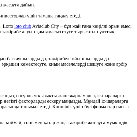
а жасауға дайын.
нвесторлар үшін тамаша таңдау етеді.
. Lotto
loto club
Aviaclub City – бұл жай ғана көңілді орын емес;
ы тәжірибе алуын қамтамасыз етуге тырысатын ұлттық
ан бастаушыларды да, тәжірибелі ойыншыларды да
әрқашан көмектесуге, қиын мәселелерді шешуге және әрбір
лсаңыз, соғұрлым қызықты және жарнамалық іс-шараларға
р негізгі факторларды ескеру маңызды. Мұндай іс-шараларға
арасында танымал етеді. Көпшілік үшін бұл форматтар нағыз
 қана қоймай, сонымен қатар жаңа тәжірибе жинауға мүмкіндік