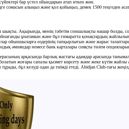
н сүйектері бар үстел ойындарын атап өткен жөн.
теңге сомасын алыңыз және қол қойыңыз, демек 1500 теңгеден аса
п шықты. Ақырында, менің тәбетім соншалықты нашар болды, с
ағанды ​​ұнатамын және бұл ғимаратта қонақтардың жайлылығын
. Олар ойыншыларға өздерінің тапқырлығын және жарыс талаптарын
трондық әмияндар немесе банк карталары сияқты төлем опциялар
ферасының арқасында барлық жастағы адамдар арасында танымал
а болатын жоғары сапалы қызмет көрсету және жеке күтім жайлы
 тұрады, бұл келуді одан да тиімді етеді. Abidjan Club-тағы жең