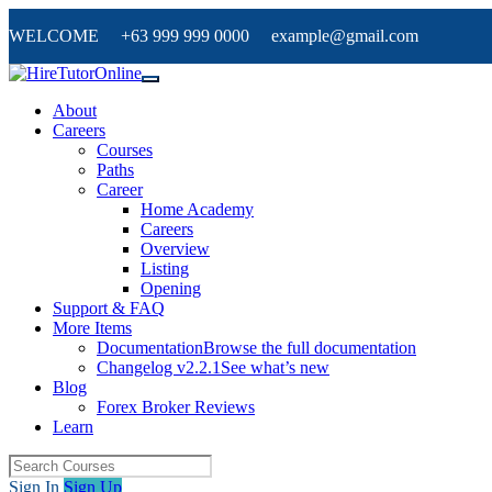
WELCOME +63 999 999 0000 example@gmail.com
About
Careers
Courses
Paths
Career
Home Academy
Careers
Overview
Listing
Opening
Support & FAQ
More Items
Documentation
Browse the full documentation
Changelog v2.2.1
See what’s new
Blog
Forex Broker Reviews
Learn
Sign In
Sign Up