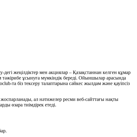
y-дегі жеңілдіктер мен акциялар – Қазақстаннан келген құмар
 тәжірибе ұсынуға мүмкіндік береді. Ойыншылар арасында
club-та біз тексеру талаптарына сәйкес жылдам және қауіпсіз
 жоспарланады, ал нәтижелер ресми веб-сайттағы нақты
рды өзара тиімдірек етеді.
бар.