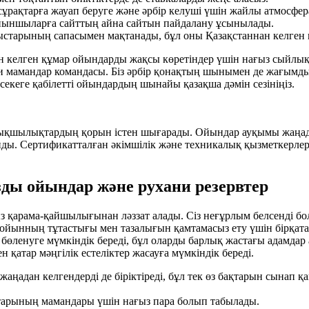
 сұрақтарға жауап беруге және әрбір келуші үшін жайлы атмосфер
 ойыншыларға сайттың айна сайтын пайдалану ұсынылады.
ныстарының сапасымен мақтанады, бұл оны Қазақстаннан келген и
ннан келген құмар ойындарды жақсы көретіндер үшін нағыз сыйлық
би мамандар командасы. Біз әрбір қонақтың шынымен де жағымд
екеге қабілетті ойындардың шынайы қазақша дәмін сезініңіз.
ртықшылықтардың қорын істен шығарады. Ойындар ауқымы жаңад
ы. Сертификатталған әкімшілік және техникалық қызметкерлер 
ды ойындар және рухани резервтер
 қарама-қайшылығынан ләззат алады. Сіз неғұрлым белсенді бо
 ойынның тұтастығы мен тазалығын қамтамасыз ету үшін бірқата
бөленуге мүмкіндік береді, бұл оларды барлық жастағы адамдар 
қатар мәңгілік естеліктер жасауға мүмкіндік береді.
 жаңадан келгендерді де біріктіреді, бұл тек өз бақтарын сынап
ттарының мамандары үшін нағыз пара болып табылады.