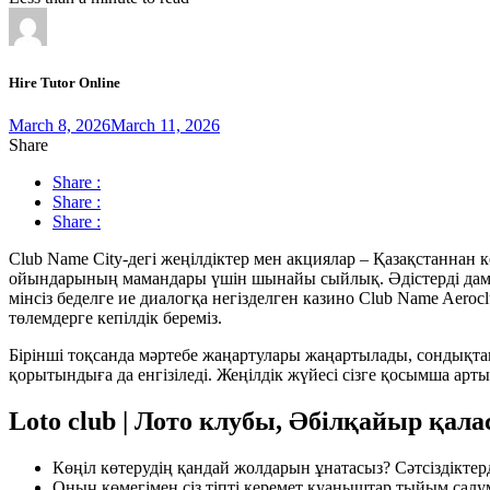
Hire Tutor Online
March 8, 2026
March 11, 2026
Share
Share :
Share :
Share :
Club Name City-дегі жеңілдіктер мен акциялар – Қазақстаннан 
ойындарының мамандары үшін шынайы сыйлық. Әдістерді дамы
мінсіз беделге ие диалогқа негізделген казино Club Name Aero
төлемдерге кепілдік береміз.
Бірінші тоқсанда мәртебе жаңартулары жаңартылады, сондықтан
қорытындыға да енгізіледі. Жеңілдік жүйесі сізге қосымша арты
Loto club | Лото клубы, Әбілқайыр қала
Көңіл көтерудің қандай жолдарын ұнатасыз? Сәтсіздіктерд
Оның көмегімен сіз тіпті керемет қуаныштар тыйым салум