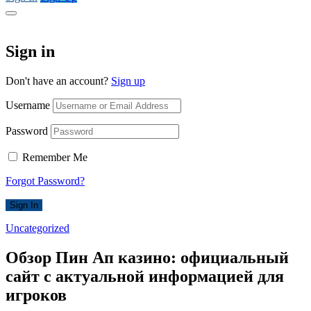
Sign in
Don't have an account?
Sign up
Username
Password
Remember Me
Forgot Password?
Sign In
Uncategorized
Обзор Пин Ап казино: официальный
сайт с актуальной информацией для
игроков