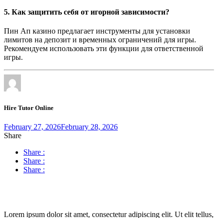
5. Как защитить себя от игорной зависимости?
Пин Ап казино предлагает инструменты для установки
лимитов на депозит и временных ограничений для игры.
Рекомендуем использовать эти функции для ответственной
игры.
Hire Tutor Online
February 27, 2026
February 28, 2026
Share
Share :
Share :
Share :
Lorem ipsum dolor sit amet, consectetur adipiscing elit. Ut elit tellus,