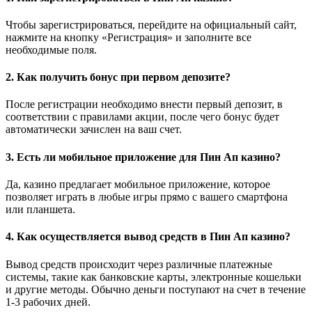
Чтобы зарегистрироваться, перейдите на официальный сайт,
нажмите на кнопку «Регистрация» и заполните все
необходимые поля.
2. Как получить бонус при первом депозите?
После регистрации необходимо внести первый депозит, в
соответствии с правилами акции, после чего бонус будет
автоматически зачислен на ваш счет.
3. Есть ли мобильное приложение для Пин Ап казино?
Да, казино предлагает мобильное приложение, которое
позволяет играть в любые игры прямо с вашего смартфона
или планшета.
4. Как осуществляется вывод средств в Пин Ап казино?
Вывод средств происходит через различные платежные
системы, такие как банковские карты, электронные кошельки
и другие методы. Обычно деньги поступают на счет в течение
1-3 рабочих дней.