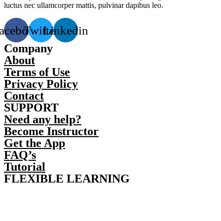
luctus nec ullamcorper mattis, pulvinar dapibus leo.
acebook
Twitter
Linkedin
Company
About
Terms of Use
Privacy Policy
Contact
SUPPORT
Need any help?
Become Instructor
Get the App
FAQ’s
Tutorial
FLEXIBLE LEARNING