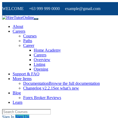
WELCOME +63 999 999 0000 example@gmail.com
About
Careers
Courses
Paths
Career
Home Academy
Careers
Overview
Listing
Opening
Support & FAQ
More Items
Documentation
Browse the full documentation
Changelog v2.2.1
See what’s new
Blog
Forex Broker Reviews
Learn
Sign In
Sign Up