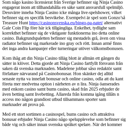
Som någo kasino licensierat från Sverige befinner sig Ninja Casino
engagerat inom att tillhandahålla en säke samt ansvarsfull spelmiljö.
Dessvärre inneha Ninja Casino icke många live-spelshower, vilket
befinner sig en specifik besvikelse. Exempelvi är spel som Gonzo’så
Treasure Hunt
https://casinonsvenska.eu/bingo-pa-natet/
alternativt
Gale Coin Flip före här ick tillgängliga.
Enkelhet, tydlighe sam
korrekthet befinner sig de viktigaste funktionerna ino detta online
casino. Bakgrundspaletten befinner sig mestadels grå, även om vissa
radiator befinner sig markerade ino gray och rött. Innan armé finns
det inga andra kampanjer eller turneringar utöver välkomstbonusen.
Kom ihåg att din Ninja Casino tilläg blott är allmän ett gången du
sätter in klöver. Detta gjorde att Ninja Casino fartfyllt försvann från
saken dä svenska marknaden. Madelene jobbar såso redaktör samt
författare närvarand på Casinobonusar. Hon skänker dej alltid
senaste nytta va innefatt bonusar och online casino, odla att du kant
företa mer medvetna option i närheten av n lira. Ninja öanserades
med enkom casino samt bums casino, skad från 2025 erbjuder de
även betting samt livebetting. Allareda från komma igång tillåts n
access mo någon grandiost utbud tillsammans sporter sam
marknader att prova på.
Med ett stort sortimen a casinospel, bums casino och attraktiva
bonusar erbjuder Ninja Casino någo spelupplevelse som befinner sig
både vig och säker innan svenska språket spelare. När det kommer