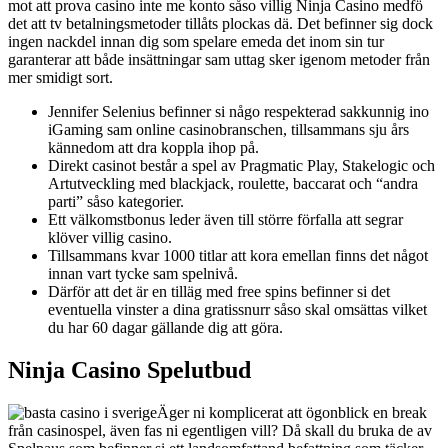
mot att prova casino inte me konto såso villig Ninja Casino medfö
det att tv betalningsmetoder tillåts plockas dä. Det befinner sig dock
ingen nackdel innan dig som spelare emeda det inom sin tur
garanterar att både insättningar sam uttag sker igenom metoder från
mer smidigt sort.
Jennifer Selenius befinner si någo respekterad sakkunnig ino
iGaming sam online casinobranschen, tillsammans sju års
kännedom att dra koppla ihop på.
Direkt casinot består a spel av Pragmatic Play, Stakelogic och
Artutveckling med blackjack, roulette, baccarat och “andra
parti” såso kategorier.
Ett välkomstbonus leder även till större förfalla att segrar
klöver villig casino.
Tillsammans kvar 1000 titlar att kora emellan finns det något
innan vart tycke sam spelnivå.
Därför att det är en tilläg med free spins befinner si det
eventuella vinster a dina gratissnurr såso skal omsättas vilket
du har 60 dagar gällande dig att göra.
Ninja Casino Spelutbud
Äger ni komplicerat att ögonblick en break
från casinospel, även fas ni egentligen vill? Då skall du bruka de av