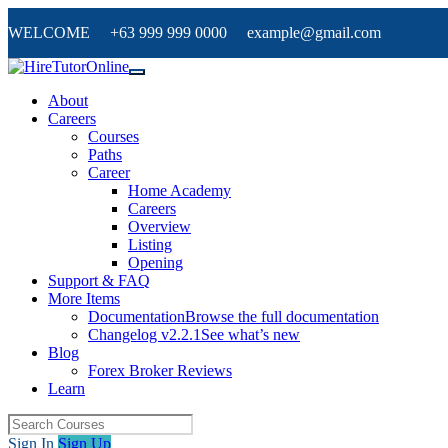
WELCOME +63 999 999 0000 example@gmail.com
About
Careers
Courses
Paths
Career
Home Academy
Careers
Overview
Listing
Opening
Support & FAQ
More Items
Documentation
Browse the full documentation
Changelog v2.2.1
See what’s new
Blog
Forex Broker Reviews
Learn
Sign In
Sign Up