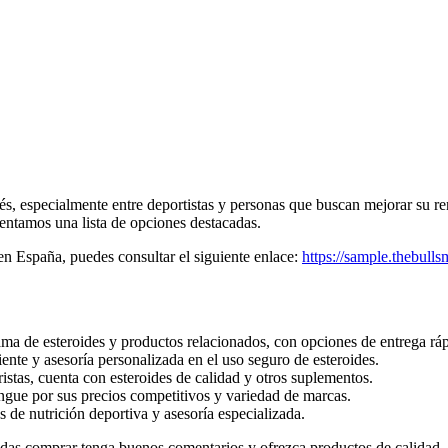
erés, especialmente entre deportistas y personas que buscan mejorar su re
sentamos una lista de opciones destacadas.
en España, puedes consultar el siguiente enlace:
https://sample.thebull
ma de esteroides y productos relacionados, con opciones de entrega ráp
liente y asesoría personalizada en el uso seguro de esteroides.
ristas, cuenta con esteroides de calidad y otros suplementos.
ingue por sus precios competitivos y variedad de marcas.
s de nutrición deportiva y asesoría especializada.
cidas comprar tenga buenos comentarios y ofrezca productos de calidad.