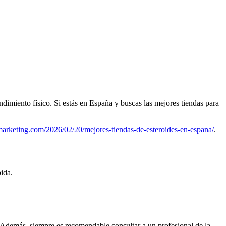
ndimiento físico. Si estás en España y buscas las mejores tiendas para
smarketing.com/2026/02/20/mejores-tiendas-de-esteroides-en-espana/
.
ida.
 Además, siempre es recomendable consultar a un profesional de la