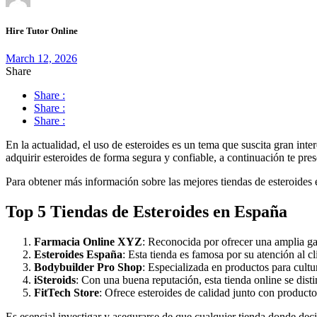
Hire Tutor Online
March 12, 2026
Share
Share :
Share :
Share :
En la actualidad, el uso de esteroides es un tema que suscita gran int
adquirir esteroides de forma segura y confiable, a continuación te pre
Para obtener más información sobre las mejores tiendas de esteroides 
Top 5 Tiendas de Esteroides en España
Farmacia Online XYZ
: Reconocida por ofrecer una amplia ga
Esteroides España
: Esta tienda es famosa por su atención al c
Bodybuilder Pro Shop
: Especializada en productos para cultu
iSteroids
: Con una buena reputación, esta tienda online se dist
FitTech Store
: Ofrece esteroides de calidad junto con producto
Es esencial investigar y asegurarse de que cualquier tienda donde de